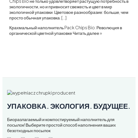
Chips Bio не только удовлетворяет растущую потребность в
экологичности, но и привносит свежесть и цвет в мир
экологичной упаковки. Цветовое разнообразие: больше, чем
просто обычная упаковка. […]
Крахмальный наполнитель Pack Chips Bio: Революция в
органической цветной упаковке
Читать далее »
УПАКОВКА. ЭКОЛОГИЯ. БУДУЩЕЕ.
Биоразлагаемый и компостируемый наполнитель для
посылок! Выберите простой способ наполнения ваших
безотходных посылок