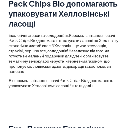
Pack Chips Bio допомагають
упаковувати Хелловінські
ласощі
Екологічні страхи та солодощі: як Крохмальні наповнювачі
Pack Chips Bio допомагають пакувати ласощі на Хелловін у
екологічно чистий спосіб Хелловін – це час веселощів,
страхів і, перш за все, солодощів! Незалежно від того, чи
готуєте ви маленькі подарунки для дітей, організовуєте
тематичну вечірку або керуєте інтернет-магазином, що
пропонує хелловінські гаджети, декорації та костюми, ви
напевно
Як крохмальні наповнювачі Pack Chips Bio допомагають
упаковувати Хелловінські ласощі
Читати далі »