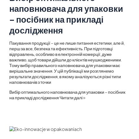
наповнювача для упаковки
– посібник на прикладі
дослідження
Пакування продукції – це не лише питання естетики, але й,
перш за все, безпека та ефективність. При підготовці
відправлень, особливо в електронній комерції, дуже
важливо, щоб товари дійшли до клієнтів неушкодженими.
Тому вибір правильного наповнювача для упаковки має
вирішальне значення. У цій публікації ми розглянемо
результати дослідження, в якому аналізуються різні типи
наповнювачів з точки
Вибір оптимального наповнювача для упаковки – посібник
на прикладі дослідження
Читати далі »