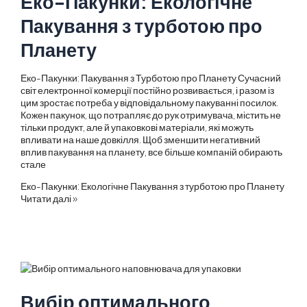
Еко-Пакунки: Екологічне
Пакування з турботою про
Планету
Еко-Пакунки: Пакування з Турботою про Планету Сучасний
світ електронної комерції постійно розвивається, і разом із
цим зростає потреба у відповідальному пакуванні посилок.
Кожен пакунок, що потрапляє до рук отримувача, містить не
тільки продукт, але й упаковкові матеріали, які можуть
впливати на наше довкілля. Щоб зменшити негативний
вплив пакування на планету, все більше компаній обирають
стале
Еко-Пакунки: Екологічне Пакування з турботою про Планету
Читати далі »
Вибір оптимального