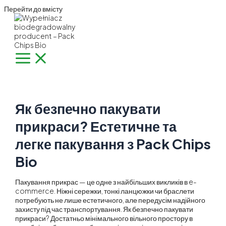
Перейти до вмісту
Як безпечно пакувати
прикраси? Естетичне та
легке пакування з Pack Chips
Bio
Пакування прикрас — це одне з найбільших викликів в e-
commerce. Ніжні сережки, тонкі ланцюжки чи браслети
потребують не лише естетичного, але передусім надійного
захисту під час транспортування. Як безпечно пакувати
прикраси? Достатньо мінімального вільного простору в