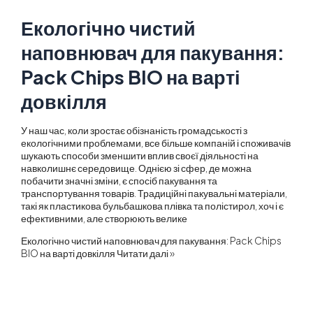
Екологічно чистий
наповнювач для пакування:
Pack Chips BIO на варті
довкілля
У наш час, коли зростає обізнаність громадськості з
екологічними проблемами, все більше компаній і споживачів
шукають способи зменшити вплив своєї діяльності на
навколишнє середовище. Однією зі сфер, де можна
побачити значні зміни, є спосіб пакування та
транспортування товарів. Традиційні пакувальні матеріали,
такі як пластикова бульбашкова плівка та полістирол, хоч і є
ефективними, але створюють велике
Екологічно чистий наповнювач для пакування: Pack Chips
BIO на варті довкілля
Читати далі »