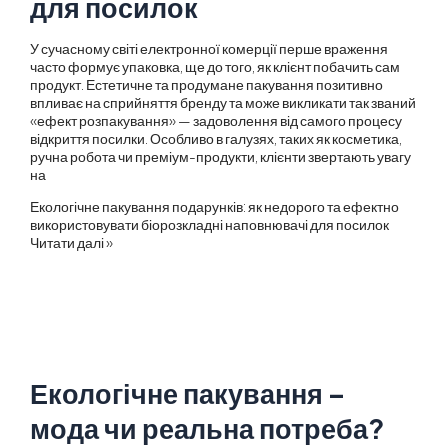
для посилок
У сучасному світі електронної комерції перше враження
часто формує упаковка, ще до того, як клієнт побачить сам
продукт. Естетичне та продумане пакування позитивно
впливає на сприйняття бренду та може викликати так званий
«ефект розпакування» — задоволення від самого процесу
відкриття посилки. Особливо в галузях, таких як косметика,
ручна робота чи преміум-продукти, клієнти звертають увагу
на
Екологічне пакування подарунків: як недорого та ефектно
використовувати біорозкладні наповнювачі для посилок
Читати далі »
Екологічне пакування –
мода чи реальна потреба?