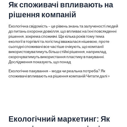
Як споживачі впливають на
рішення компаній
Екологічна свідомість – це рівень знань та залученості людей
до питань охорони довкілля, що впливає на їхні повсякденні
рішення, зокрема споживчі. Ще кілька років тому тема
екології в торгівлі та логістиці вважалася нішевою, проте
сьогодні споживачі все частіше очікують, що компанії
використовуватимуть більш стійкі рішення, наприклад,
скорочуватимуть використання пластику в пакуванні.
Дослідження показують, що понад
Екологічне пакування – мода чи реальна потреба? Як
споживачі впливають на рішення компаній
Читати далі »
Екологічний маркетинг: Як