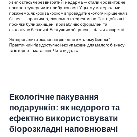
хвилюєтесь через витрати? І недарма — сталий розвиток не
повинен суперечити прибутковості. У цьому матеріалі ми
покажемо, як крок за кроком впровадити екологічні рішення в
бізнесі — практично, економно та ефективно. Так, щоб ваші
посилки були захищені, привабливо оформлені та
екологічно безпечні. Без гучних обіцянок — тільки конкретні
Як впровадити екологічні рішення в малому бізнесі?
Практичний гід з доступної еко упаковки для малого бізнесу
та інтернет-магазинів
Читати далі »
Екологічне пакування
подарунків: як недорого та
ефектно використовувати
біорозкладні наповнювачі