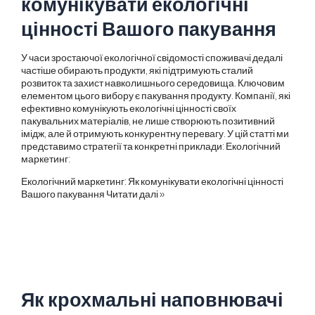
комунікувати екологічні
цінності Вашого пакування
У часи зростаючої екологічної свідомості споживачі дедалі
частіше обирають продукти, які підтримують сталий
розвиток та захист навколишнього середовища. Ключовим
елементом цього вибору є пакування продукту. Компанії, які
ефективно комунікують екологічні цінності своїх
пакувальних матеріалів, не лише створюють позитивний
імідж, але й отримують конкурентну перевагу. У цій статті ми
представимо стратегії та конкретні приклади: Екологічний
маркетинг:
Екологічний маркетинг: Як комунікувати екологічні цінності
Вашого пакування
Читати далі »
Як крохмальні наповнювачі