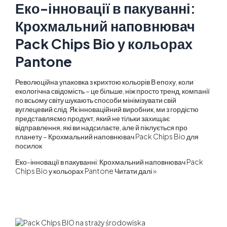
Еко-інновації в пакуванні:
Крохмальний наповнювач
Pack Chips Bio у кольорах
Pantone
Революційна упаковка з крихтою кольорів В епоху, коли
екологічна свідомість – це більше, ніж просто тренд, компанії
по всьому світу шукають способи мінімізувати свій
вуглецевий слід. Як інноваційний виробник, ми з гордістю
представляємо продукт, який не тільки захищає
відправлення, які ви надсилаєте, але й піклується про
планету – Крохмальний наповнювач Pack Chips Bio для
посилок
Еко-інновації в пакуванні: Крохмальний наповнювач Pack
Chips Bio у кольорах Pantone
Читати далі »