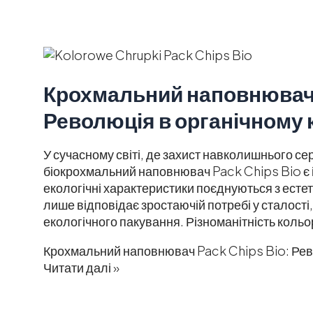
Крохмальний наповнювач 
Революція в органічному
У сучасному світі, де захист навколишнього с
біокрохмальний наповнювач Pack Chips Bio є і
екологічні характеристики поєднуються з есте
лише відповідає зростаючій потребі у сталості, а
екологічного пакування. Різноманітність кольо
Крохмальний наповнювач Pack Chips Bio: Рев
Читати далі »