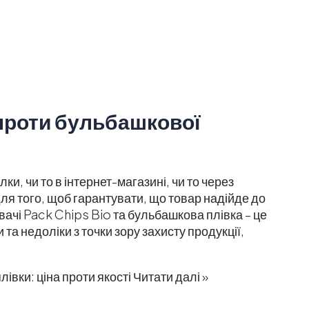
проти бульбашкової
и, чи то в інтернет-магазині, чи то через
для того, щоб гарантувати, що товар надійде до
чі Pack Chips Bio та бульбашкова плівка – це
 та недоліки з точки зору захисту продукції,
івки: ціна проти якості
Читати далі »