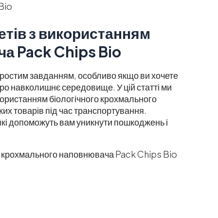
етів з використанням
а Pack Chips Bio
ростим завданням, особливо якщо ви хочете
про навколишнє середовище. У цій статті ми
користанням біологічного крохмального
их товарів під час транспортування.
які допоможуть вам уникнути пошкоджень і
м крохмального наповнювача Pack Chips Bio