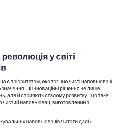
 революція у світі
ів
а є пріоритетом, екологічно чисті наповнювачі,
о значення. Ці інноваційні рішення не лише
ь, але й сприяють сталому розвитку. Що таке
но чистий наповнювач, виготовлений з
 пакувальних наповнювачів
Читати далі »