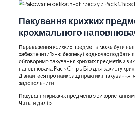
Пакування крихких предм
крохмального наповнювач
Перевезення крихких предметів може бути неп
забезпечити їхню безпеку і водночас подбати 
обговоримо пакування крихких предметів з ви
наповнювача Pack Chips Bio для захисту крихк
Дізнайтеся про найкращі практики пакування, 
задовольнити
Пакування крихких предметів з використання
Читати далі »