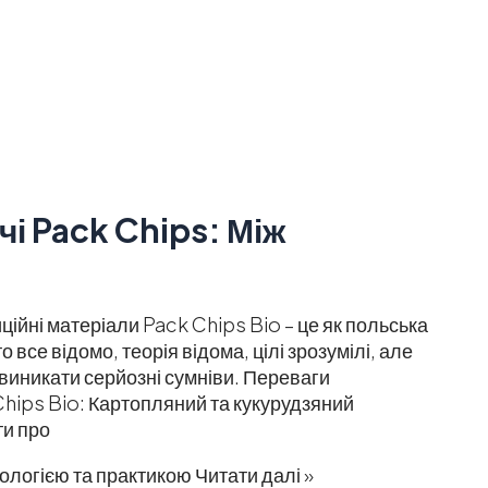
і Pack Chips: Між
ційні матеріали Pack Chips Bio – це як польська
 все відомо, теорія відома, цілі зрозумілі, але
виникати серйозні сумніви. Переваги
hips Bio: Картопляний та кукурудзяний
ти про
кологією та практикою
Читати далі »