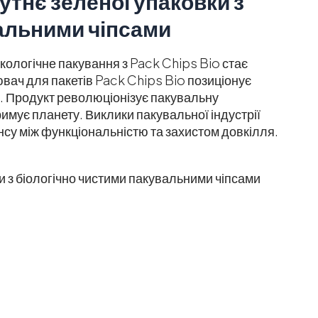
утнє зеленої упаковки з
альними чіпсами
ологічне пакування з Pack Chips Bio стає
вач для пакетів Pack Chips Bio позиціонує
. Продукт революціонізує пакувальну
имує планету. Виклики пакувальної індустрії
су між функціональністю та захистом довкілля.
и з біологічно чистими пакувальними чіпсами