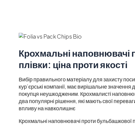
Крохмальні наповнювачі 
плівки: ціна проти якості
Вибір правильного матеріалу для захисту посилк
кур’єрські компанії, має вирішальне значення 
покупця неушкодженим. Крохмалисті наповнюва
два популярні рішення, які мають свої переваги
впливу на навколишнє
Крохмальні наповнювачі проти бульбашкової пл