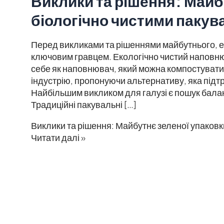
Виклики та рішення: Майб
біологічно чистими пакув
Перед викликами та рішеннями майбутнього, ек
ключовим гравцем. Екологічно чистий наповню
себе як наповнювач, який можна компостувати
індустрію, пропонуючи альтернативу, яка підтр
Найбільшим викликом для галузі є пошук балан
Традиційні пакувальні […]
Виклики та рішення: Майбутнє зеленої упаковк
Читати далі »