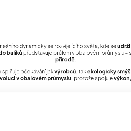
ešního dynamicky se rozvíjejícího světa, kde se
udrži
do balíků
představuje průlom v obalovém průmyslu – 
přírodě
.
splňuje očekávání jak
výrobců
, tak
ekologicky smýšl
voluci v obalovém průmyslu
, protože spojuje
výkon,