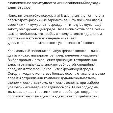
экологические преимущества и инновационный подход к
защите грузов.
Наполнители из биокрахмала и Пузырчатая пленка — стоит
рассмотреть различные варианты защиты посылки, чтобы
свести к минимуму риск повреждения и подчеркнуть нашу
заботу об окружающей среде. Независимо от выбора, очень
важно, чтобы посылка прибыла к получателю в идеальном
состоянии, а это, в свою очередь, означает
удовлетворенность клиентов и успех нашего бизнеса.
Крахмальный наполнитель и пузырчатая пленка — лишь
два из множества вариантов, представленных на рынке.
Выбор правильного решения для защиты отправления
зависит от индивидуальных потребностей, специфики
продукта и стремления к защите окружающей среды.
Сегодня, когда клиенты все больше осознают экологические
аспекты потребления, компании должны учитывать как
экономические, так и экологические аспекты при выборе
упаковочных материалов для посылок. Такой подход не
только защищает посылки, но и способствует созданию
положительного имиджа бренда в глазах потребителей.