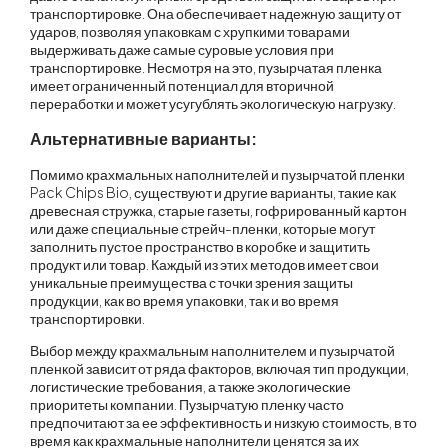
транспортировке. Она обеспечивает надежную защиту от
ударов, позволяя упаковкам с хрупкими товарами
выдерживать даже самые суровые условия при
транспортировке. Несмотря на это, пузырчатая пленка
имеет ограниченный потенциал для вторичной
переработки и может усугублять экологическую нагрузку.
Альтернативные варианты:
Помимо крахмальных наполнителей и пузырчатой пленки
Pack Chips Bio
, существуют и другие варианты, такие как
древесная стружка, старые газеты, гофрированный картон
или даже специальные стрейч-пленки, которые могут
заполнить пустое пространство в коробке и защитить
продукт или товар. Каждый из этих методов имеет свои
уникальные преимущества с точки зрения защиты
продукции, как во время упаковки, так и во время
транспортировки.
Выбор между крахмальным наполнителем и пузырчатой
пленкой зависит от ряда факторов, включая тип продукции,
логистические требования, а также экологические
приоритеты компании. Пузырчатую пленку часто
предпочитают за ее эффективность и низкую стоимость, в то
время как крахмальные наполнители ценятся за их