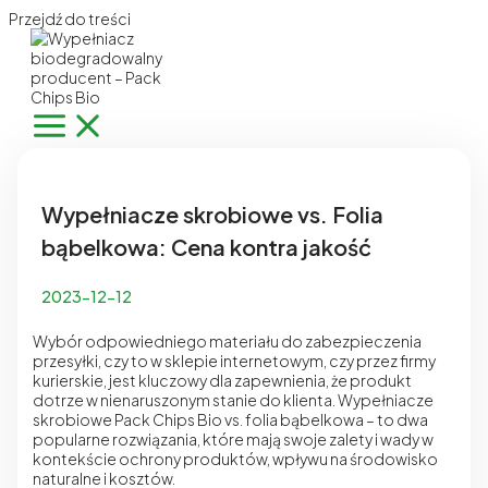
Przejdź do treści
Wypełniacze skrobiowe vs. Folia
bąbelkowa: Cena kontra jakość
2023-12-12
Wybór odpowiedniego materiału do zabezpieczenia
przesyłki, czy to w sklepie internetowym, czy przez firmy
kurierskie, jest kluczowy dla zapewnienia, że produkt
dotrze w nienaruszonym stanie do klienta. Wypełniacze
skrobiowe
Pack Chips Bio
vs. folia bąbelkowa – to dwa
popularne rozwiązania, które mają swoje zalety i wady w
kontekście ochrony produktów, wpływu na środowisko
naturalne i kosztów.