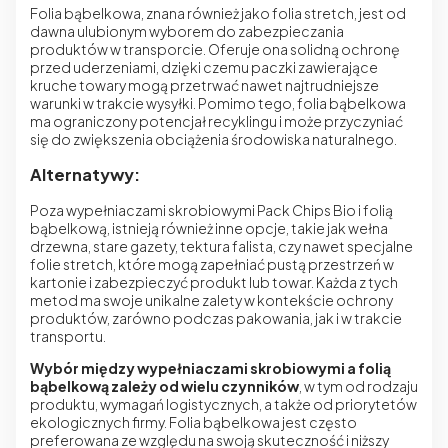
Folia bąbelkowa, znana również jako folia stretch, jest od
dawna ulubionym wyborem do zabezpieczania
produktów w transporcie. Oferuje ona solidną ochronę
przed uderzeniami, dzięki czemu paczki zawierające
kruche towary mogą przetrwać nawet najtrudniejsze
warunki w trakcie wysyłki. Pomimo tego, folia bąbelkowa
ma ograniczony potencjał recyklingu i może przyczyniać
się do zwiększenia obciążenia środowiska naturalnego.
Alternatywy:
Poza wypełniaczami skrobiowymi
Pack Chips Bio
i folią
bąbelkową, istnieją również inne opcje, takie jak wełna
drzewna, stare gazety, tektura falista, czy nawet specjalne
folie stretch, które mogą zapełniać pustą przestrzeń w
kartonie i zabezpieczyć produkt lub towar. Każda z tych
metod ma swoje unikalne zalety w kontekście ochrony
produktów, zarówno podczas pakowania, jak i w trakcie
transportu.
Wybór między wypełniaczami skrobiowymi a folią
bąbelkową zależy od wielu czynników
, w tym od rodzaju
produktu, wymagań logistycznych, a także od priorytetów
ekologicznych firmy. Folia bąbelkowa jest często
preferowana ze względu na swoją skuteczność i niższy