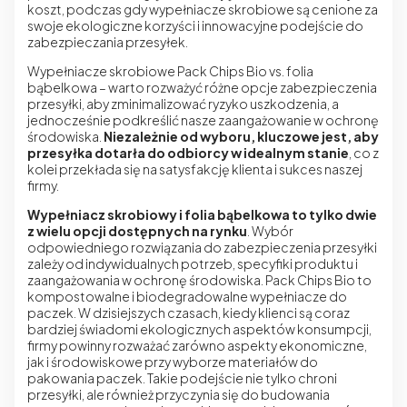
koszt, podczas gdy wypełniacze skrobiowe są cenione za
swoje ekologiczne korzyści i innowacyjne podejście do
zabezpieczania przesyłek.
Wypełniacze skrobiowe
Pack Chips Bio
vs. folia
bąbelkowa – warto rozważyć różne opcje zabezpieczenia
przesyłki, aby zminimalizować ryzyko uszkodzenia, a
jednocześnie podkreślić nasze zaangażowanie w ochronę
środowiska.
Niezależnie od wyboru, kluczowe jest, aby
przesyłka dotarła do odbiorcy w idealnym stanie
, co z
kolei przekłada się na satysfakcję klienta i sukces naszej
firmy.
Wypełniacz skrobiowy i folia bąbelkowa to tylko dwie
z wielu opcji dostępnych na rynku
. Wybór
odpowiedniego rozwiązania do zabezpieczenia przesyłki
zależy od indywidualnych potrzeb, specyfiki produktu i
zaangażowania w ochronę środowiska. Pack Chips Bio to
kompostowalne i
biodegradowalne wypełniacze do
paczek
. W dzisiejszych czasach, kiedy klienci są coraz
bardziej świadomi ekologicznych aspektów konsumpcji,
firmy powinny rozważać zarówno aspekty ekonomiczne,
jak i środowiskowe przy wyborze materiałów do
pakowania paczek. Takie podejście nie tylko chroni
przesyłki, ale również przyczynia się do budowania