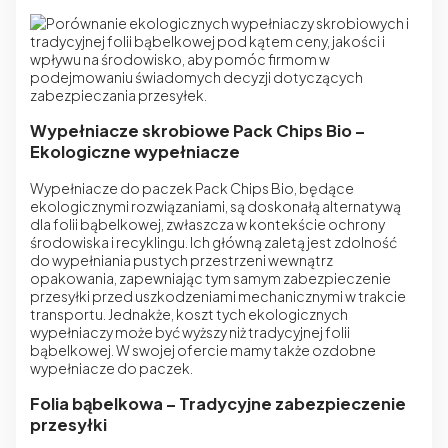
Wypełniacze skrobiowe Pack Chips Bio –
Ekologiczne wypełniacze
Wypełniacze do paczek Pack Chips Bio
, będące
ekologicznymi rozwiązaniami, są doskonałą alternatywą
dla folii bąbelkowej, zwłaszcza w kontekście ochrony
środowiska i recyklingu. Ich główną zaletą jest zdolność
do wypełniania pustych przestrzeni wewnątrz
opakowania, zapewniając tym samym zabezpieczenie
przesyłki przed uszkodzeniami mechanicznymi w trakcie
transportu. Jednakże, koszt tych ekologicznych
wypełniaczy może być wyższy niż tradycyjnej folii
bąbelkowej. W swojej ofercie mamy także
ozdobne
wypełniacze do paczek
.
Folia bąbelkowa – Tradycyjne zabezpieczenie
przesyłki