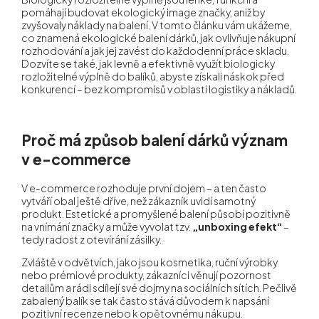
pomáhají budovat ekologický image značky, aniž by
zvyšovaly náklady na balení. V tomto článku vám ukážeme,
co znamená ekologické balení dárků, jak ovlivňuje nákupní
rozhodování a jak jej zavést do každodenní práce skladu.
Dozvíte se také, jak levně a efektivně využít biologicky
rozložitelné výplně do balíků, abyste získali náskok před
konkurencí – bez kompromisů v oblasti logistiky a nákladů.
Proč má způsob balení dárků význam
v e-commerce
V e-commerce rozhoduje první dojem – a ten často
vytváří obal ještě dříve, než zákazník uvidí samotný
produkt. Estetické a promyšlené balení působí pozitivně
na vnímání značky a může vyvolat tzv.
„unboxing efekt“
–
tedy radost z otevírání zásilky.
Zvláště v odvětvích, jako jsou kosmetika, ruční výrobky
nebo prémiové produkty, zákazníci věnují pozornost
detailům a rádi sdílejí své dojmy na sociálních sítích. Pečlivě
zabalený balík se tak často stává důvodem k napsání
pozitivní recenze nebo k opětovnému nákupu.