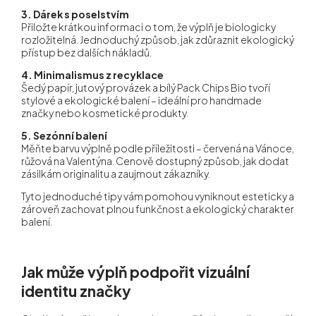
3. Dárek s poselstvím
Přiložte krátkou informaci o tom, že výplň je biologicky
rozložitelná. Jednoduchý způsob, jak zdůraznit ekologický
přístup bez dalších nákladů.
4. Minimalismus z recyklace
Šedý papír, jutový provázek a bílý Pack Chips Bio tvoří
stylové a ekologické balení – ideální pro handmade
značky nebo kosmetické produkty.
5. Sezónní balení
Měňte barvu výplně podle příležitosti – červená na Vánoce,
růžová na Valentýna. Cenově dostupný způsob, jak dodat
zásilkám originalitu a zaujmout zákazníky.
Tyto jednoduché tipy vám pomohou vyniknout esteticky a
zároveň zachovat plnou funkčnost a ekologický charakter
balení.
Jak může výplň podpořit vizuální
identitu značky