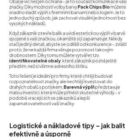
Obal je víc než jen ochrana – je to součást komunikace vaší
značky. Díky možnosti volby barvy
Pack Chips Bio
můžete
snadno sladit výplň s firemními barvami nebo logem. Je to
jednoduchý způsob, jak zachovat vizuální jednotnost bez
vysokých nákladů.
Když zákazník otevře balík a uvidí estetickou výplň v barvě
spojené s vaší značkou, okamžitě si ji zapamatuje. Někdy
stačí jediný detail, abyste se odlišili od konkurence – zvlášť
proto, že ne každá firma věnuje pozornost takovým
drobnostem. Díky tomu můžete vytvářet tzv.
identifikovatelné obaly
, které zákazník pozná ještě
předtím, než si všimne adresního štítku.
Toto řešení je ideální pro firmy, které chtějí budovat
rozpoznatelnost značky, ale nechtějí investovat do
drahých obalů s potiskem.
Barevná výplň
představuje
malou investici, která může přinést skutečné výhody – v
podobě vracejících se zákazníků a lepší
zapamatovatelnosti vaší značky.
Logistické a nákladové tipy – jak balit
efektivně a úsporně