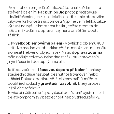
Pro mnoho firem je důležitá každá koruna i každá minuta
strávená balením.
Pack Chips Bio
proto představuje
ideální řešení nejen z estetického hlediska, ale především
díky své funkčnosti a úspornosti. Výplň je velmi lehká, takže
výrazně nezvyšuje hmotnost balíku, což se promítá do
nižších nákladů na dopravu – zejména při větším počtu
zásilek.
Díky
velkoobjemovému balení
– v pytlích o objemu 400
litrů – lze snadno zásobit sklad větším množstvím materiálu
a omezit frekvenci objednávek. Navíc
doprava zdarma
dále zvyšuje celkovou výhodnost nákupu ve srovnání s
jinými řešeními dostupnými na trhu.
Je třeba zdůraznit i
časovou úsporu při balení
– chipsy
stačí jednoduše nasypat, bez nutnosti tvarování nebo
stříhání. Pokud odesíláte větší objemy balíků, můžete
použít jednoduchý
gravitační zásobník
, který proces
ještě více zefektivní.
To vše přináší reálné úspory času i peněz, aniž byste museli
dělat kompromisy v bezpečnosti nebo vzhledu zásilky.