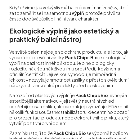
Když už víme, jak velký vliv má balení na vnímání značky, stojí
za to zaměřit se i na samotnou
výplň
, protože právě ta
často dodává zásilce finální tvar a charakter.
Ekologické výplně jako estetický a
praktický balicí nástroj
Ve světě balení nejde jen o ochranu produktu, ale i o to, jak
vypadá po otevření zásilky.
Pack Chips Bio
je ekologická
výplň na bázi rostlinného škrobu. Je plně biologicky
rozložitelná a šetrná k životnímu prostředí, i když nemá
oficiální certifikát. Její velkou výhodou je mimořádná
lehkost – nezvyšuje hmotnost zásilky, a přesto skvěle tlumí
nárazy a chrání křehké produkty před poškozením.
Na rozdíl od plastových výplní je
Pack Chips Bio
levnější a
estetičtější alternativou – její světlý, neutrální vzhled
nepřebíjí obsah balíku, ale naopak jej zvýrazňuje. Může plnit
několik funkcí současně: stabilizátoru, decentního pozadí
pro prezentaci produktu nebo dekorativního prvku, který
vytváří pozitivní první dojem.
Za zmínku stojí i to, že
Pack Chips Bio
se výborně hodí pro
balení lehkých a křehkých produktů – to je jeho přirozené