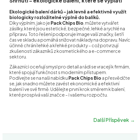
Shrnutí – ekologické balení, které se vyplatí
Ekologické balení dárků – jak levně a efektivně využít
biologicky rozložitelné výplně do balíků.
Díky výplním, jako je
Pack Chips Bio
, můžete vytvářet
zásilky, které jsou estetické, bezpečné, lehké a rychlé na
přípravu. Toto řešení podporuje image vaší značky, šetří
čas ve skladu a pomáhá snižovat náklady na dopravu. Navíc
účinně chrání lehké a křehké produkty – což potvrzují
zkušenosti zákazníků z kosmetického a e-commerce
sektoru.
Zákazníci oceňují smysl pro detail a rádi se vracejí k firmám,
které spojují funkčnost s moderním přístupem.
Podívejte se na naši nabídku
Pack Chips Bio
a přesvědčte
se, jak snadno můžete zavést ekonomické a efektivní
balení i ve své firmě. Udělejte první krok směrem k balení,
které prospívá vaší značce – i vašemu rozpočtu.
Další Příspěvek
→