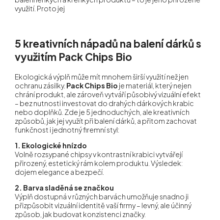
využití. Proto jej
5 kreativních nápadů na balení dárků s
využitím Pack Chips Bio
Ekologická výplň může mít mnohem širší využití než jen
ochranu zásilky.
Pack Chips Bio
je materiál, který nejen
chrání produkt, ale zároveň vytváří působivý vizuální efekt
– bez nutnosti investovat do drahých dárkových krabic
nebo doplňků. Zde je 5 jednoduchých, ale kreativních
způsobů, jak jej využít při balení dárků, a přitom zachovat
funkčnost i jednotný firemní styl:
1. Ekologické hnízdo
Volně rozsypané chipsy v kontrastní krabici vytvářejí
přirozený, estetický rám kolem produktu. Výsledek:
dojem elegance a bezpečí.
2. Barva sladěná se značkou
Výplň dostupná v různých barvách umožňuje snadno ji
přizpůsobit vizuální identitě vaší firmy – levný, ale účinný
způsob, jak budovat konzistenci značky.