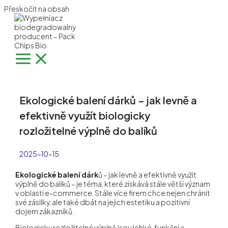
Přeskočit na obsah
Ekologické balení dárků – jak levně a
efektivně využít biologicky
rozložitelné výplně do balíků
2025-10-15
Ekologické balení dárk
ů – jak levně a efektivně využít
výplně do balíků – je téma, které získává stále větší význam
v oblasti e-commerce. Stále více firem chce nejen chránit
své zásilky, ale také dbát na jejich estetiku a pozitivní
dojem zákazníků.
Biologicky rozložitelné výplně jsou lehké, funkční a