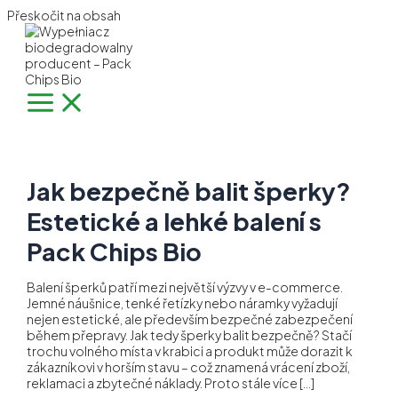
Přeskočit na obsah
Jak bezpečně balit šperky?
Estetické a lehké balení s
Pack Chips Bio
Balení šperků patří mezi největší výzvy v e-commerce.
Jemné náušnice, tenké řetízky nebo náramky vyžadují
nejen estetické, ale především bezpečné zabezpečení
během přepravy. Jak tedy šperky balit bezpečně? Stačí
trochu volného místa v krabici a produkt může dorazit k
zákazníkovi v horším stavu – což znamená vrácení zboží,
reklamaci a zbytečné náklady. Proto stále více […]