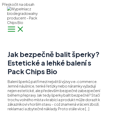
Přeskočit na obsah
Jak bezpečně balit šperky?
Estetické a lehké balení s
Pack Chips Bio
Balení šperků patří mezi největší výzvy v e-commerce.
Jemné náušnice, tenké řetízky nebo náramky vyžadují
nejen estetické, ale především bezpečné zabezpečení
během přepravy. Jak tedy šperky balit bezpečně? Stačí
trochu volného místa v krabici a produkt může dorazit k
zákazníkovi v horším stavu – což znamená vrácení zboží,
reklamaci a zbytečné náklady. Proto stále více […]