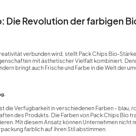
io: Die Revolution der farbigen
reativität verbunden wird, stellt Pack Chips Bio-Stärkef
enschaften mit ästhetischer Vielfalt kombiniert. De
dern bringt auch Frische und Farbe in die Welt der u
ng.
t die Verfügbarkeit in verschiedenen Farben – blau, ros
haften des Produkts. Die
Farben von Pack Chips Bio
tr
tieren. Mit diesem Ansatz können Unternehmen nicht n
packung farblich auf ihren Stil abstimmen.