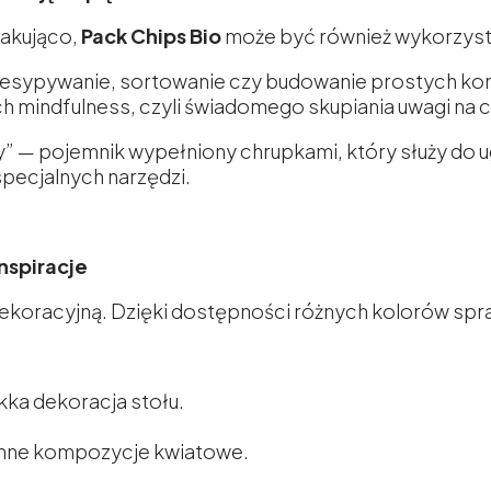
kakująco,
Pack Chips Bio
może być również wykorzysta
rzesypywanie, sortowanie czy budowanie prostych ko
h mindfulness, czyli świadomego skupiania uwagi na c
— pojemnik wypełniony chrupkami, który służy do ug
pecjalnych narzędzi.
nspiracje
ekoracyjną. Dzięki dostępności różnych kolorów spraw
kka dekoracja stołu.
senne kompozycje kwiatowe.