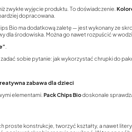
niż zwykłe wyjęcie produktu. To doświadczenie.
Kolor
 bardziej dopracowana.
ps Bio ma dodatkową zaletę — jest wykonany ze skro
wy dla środowiska. Można go nawet rozpuścić w wodzi
e”
.
 zadać sobie pytanie: jak wykorzystać chrupki do p
kreatywna zabawa dla dzieci
rowymi elementami.
Pack Chips Bio
doskonale sprawdza 
proste konstrukcje, tworzyć kształty, a nawet litery c