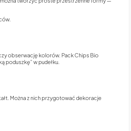
ób można tworzyć proste przestrzenne formy —
lców.
czy obserwację kolorów. Pack Chips Bio
ką poduszkę” w pudełku.
ztałt. Można z nich przygotować dekoracje