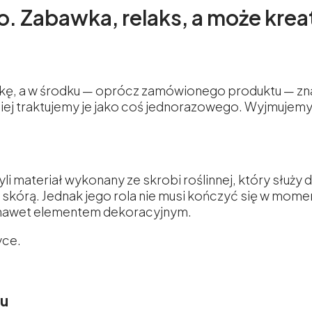
io. Zabawka, relaks, a może kr
zkę, a w środku — oprócz zamówionego produktu — zn
iej traktujemy je jako coś jednorazowego. Wyjmujemy 
zyli materiał wykonany ze skrobi roślinnej, który służy
skórą. Jednak jego rola nie musi kończyć się w momen
 nawet elementem dekoracyjnym.
yce.
zu