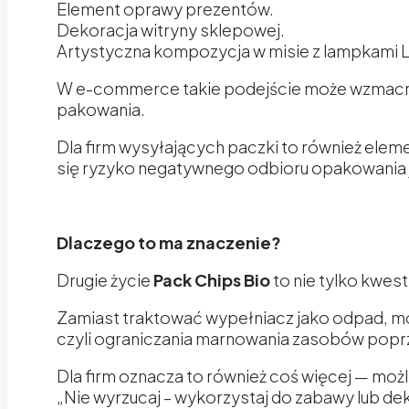
Element oprawy prezentów.
Dekoracja witryny sklepowej.
Artystyczna kompozycja w misie z lampkami 
W e-commerce takie podejście może wzmacnia
pakowania.
Dla firm wysyłających paczki to również elem
się ryzyko negatywnego odbioru opakowania 
Dlaczego to ma znaczenie?
Drugie życie
Pack Chips Bio
to nie tylko kwes
Zamiast traktować wypełniacz jako odpad, mo
czyli ograniczania marnowania zasobów pop
Dla firm oznacza to również coś więcej — moż
„Nie wyrzucaj – wykorzystaj do zabawy lub dek