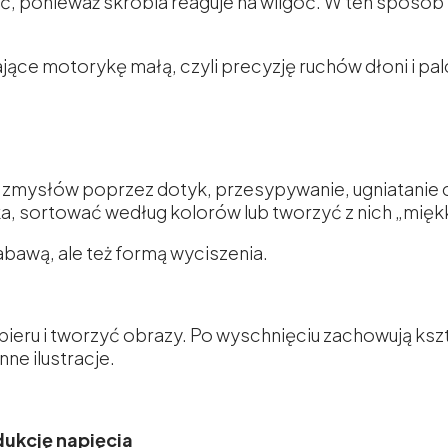
jać, ponieważ skrobia reaguje na wilgoć. W ten spos
ające motorykę małą, czyli precyzję ruchów dłoni i pa
zmysłów poprzez dotyk, przesypywanie, ugniatanie 
, sortować według kolorów lub tworzyć z nich „mięk
zabawą, ale też formą wyciszenia.
apieru i tworzyć obrazy. Po wyschnięciu zachowują ks
ne ilustracje.
dukcję napięcia