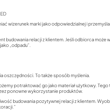
LED
ć wizerunek marki jako odpowiedzialnej i przemyśl
ent budowania relacji z klientem. Jeśli odbiorca moż
jako „odpadu”.
tia oszczędności. To także sposób myślenia.
żemy potraktować go jako materiał użytkowy. Tego ty
rzez ponowne wykorzystanie produktów.
liwość budowania pozytywnej relacji z klientem. Wyob
oracji.”