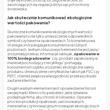
zaostrzających się regulacji dotyczących ochrony
środowiska.
Jak skutecznie komunikować ekologiczne
wartości pakowania?
Skuteczne komunikowanie ekologicznych wartości
pakowania to nie tylko umieszczenie odpowiednich
symboli czy haseł na opakowaniach. To kompleksowa
strategia, która angażuje konsumenta na różnych
poziomach. Jednym z kluczowych elementów jest jasny i
zrozumiały przekaz. Informacje takie jak „
opakowanie w
100% biodegradowalne
” czy „produkt zapakowany w
materiał pochodzący z recyklingu” pomagają
konsumentom szybko zrozumieć ekologiczne zalety
produktu. Umieszczenie certyfikatów, takich jak FSC czy
PEFC, również zwiększa wiarygodność przekazu i budzi
zaufanie klientów.
Drugim ważnym elementem jest opowiedzenie historii
swojej marki. Klienci chcą wiedzieć, jakie działania
podejmuje firma, aby chronić środowisko. Opisanie
procesu produkcji opakowań, zastosowanych
materiałów czy innowacyjnych rozwiązań ekologicznych