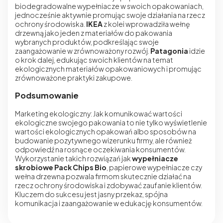
biodegradowalne wypełniacze w swoich opakowaniach,
jednocześnie aktywnie promując swoje działania na rzecz
ochrony środowiska.
IKEA
z kolei wprowadziła wełnę
drzewną jako jeden z materiałów do pakowania
wybranych produktów, podkreślając swoje
zaangażowanie w zrównoważony rozwój.
Patagonia
idzie
o krok dalej, edukując swoich klientów na temat
ekologicznych materiałów opakowaniowych i promując
zrównoważone praktyki zakupowe.
Podsumowanie
Marketing ekologiczny: Jak komunikować wartości
ekologiczne swojego pakowania to nie tylko wyświetlenie
wartości ekologicznych opakowań albo sposobów na
budowanie pozytywnego wizerunku firmy, ale również
odpowiedź na rosnące oczekiwania konsumentów.
Wykorzystanie takich rozwiązań jak
wypełniacze
skrobiowe Pack Chips Bio
, papierowe wypełniacze czy
wełna drzewna pozwala firmom skutecznie działać na
rzecz ochrony środowiska i zdobywać zaufanie klientów.
Kluczem do sukcesu jest jasny przekaz, spójna
komunikacja i zaangażowanie w edukację konsumentów.