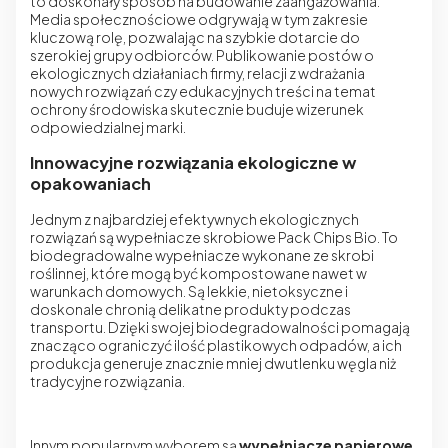
to doskonały sposób na budowanie zaangażowania.
Media społecznościowe odgrywają w tym zakresie
kluczową rolę, pozwalając na szybkie dotarcie do
szerokiej grupy odbiorców. Publikowanie postów o
ekologicznych działaniach firmy, relacji z wdrażania
nowych rozwiązań czy edukacyjnych treści na temat
ochrony środowiska skutecznie buduje wizerunek
odpowiedzialnej marki.
Innowacyjne rozwiązania ekologiczne w
opakowaniach
Jednym z najbardziej efektywnych ekologicznych
rozwiązań są wypełniacze skrobiowe Pack Chips Bio. To
biodegradowalne wypełniacze wykonane ze skrobi
roślinnej, które mogą być kompostowane nawet w
warunkach domowych. Są lekkie, nietoksyczne i
doskonale chronią delikatne produkty podczas
transportu. Dzięki swojej biodegradowalności pomagają
znacząco ograniczyć ilość plastikowych odpadów, a ich
produkcja generuje znacznie mniej dwutlenku węgla niż
tradycyjne rozwiązania.
Innym popularnym wyborem są
wypełniacze papierowe
.