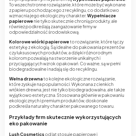
To wszechstronne rozwiązanie, które może być wykonane
z papieru pochodzącego z recyklingu, co dodatkowo
wzmacnia jego ekologiczny charakter.
Wypełniacze
papierowe
nie tylko skutecznie chronią produkty, ale
również podkreślają zaangażowanie firmy w
odpowiedzialność środowiskową.
Kolorowe wiórki papierowe
to rozwiązanie, które łączy
estetykę z ekologią. Są idealne do pakowania prezentów
czy luksusowych produktów, a dzięki różnorodnym
kolorom pozwalają na stworzenie unikalnych i
przyciągających wzrok opakowań. Co ważne, są w pełni
biodegradowalne i nadają się do recyklingu.
Wełna drzewna
to kolejne ekologiczne rozwiązanie,
które zyskuje na popularności. Wykonana z cienkich
włókien drewna, jest nie tylko biodegradowalna, ale także
wyjątkowo estetyczna. Stosowana głównie w pakowaniu
ekologicznych i premium produktów, doskonale
podkreśla naturalny charakter pakowanego towaru.
Przykłady firm skutecznie wykorzystujących
eko pakowanie
Lush Cosmetics
od lat stosuje papierowe i