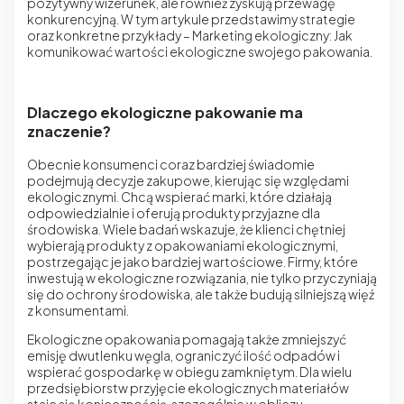
pozytywny wizerunek, ale również zyskują przewagę
konkurencyjną. W tym artykule przedstawimy strategie
oraz konkretne przykłady – Marketing ekologiczny: Jak
komunikować wartości ekologiczne swojego pakowania.
Dlaczego ekologiczne pakowanie ma
znaczenie?
Obecnie konsumenci coraz bardziej świadomie
podejmują decyzje zakupowe, kierując się względami
ekologicznymi. Chcą wspierać marki, które działają
odpowiedzialnie i oferują produkty przyjazne dla
środowiska. Wiele badań wskazuje, że klienci chętniej
wybierają produkty z opakowaniami ekologicznymi,
postrzegając je jako bardziej wartościowe. Firmy, które
inwestują w ekologiczne rozwiązania, nie tylko przyczyniają
się do ochrony środowiska, ale także budują silniejszą więź
z konsumentami.
Ekologiczne opakowania pomagają także zmniejszyć
emisję dwutlenku węgla, ograniczyć ilość odpadów i
wspierać gospodarkę w obiegu zamkniętym. Dla wielu
przedsiębiorstw przyjęcie ekologicznych materiałów
staje się koniecznością, szczególnie w obliczu