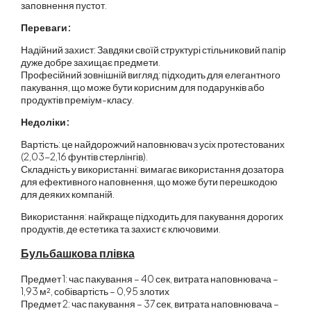
заповнення пустот.
Переваги:
Надійний захист: Завдяки своїй структурі стільниковий папір
дуже добре захищає предмети.
Професійний зовнішній вигляд: підходить для елегантного
пакування, що може бути корисним для подарунків або
продуктів преміум-класу.
Недоліки:
Вартість: це найдорожчий наповнювач з усіх протестованих
(2,03-2,16 фунтів стерлінгів).
Складність у використанні: вимагає використання дозатора
для ефективного наповнення, що може бути перешкодою
для деяких компаній.
Використання: найкраще підходить для пакування дорогих
продуктів, де естетика та захист є ключовими.
Бульбашкова плівка
Предмет 1: час пакування – 40 сек, витрата наповнювача –
1,93 м², собівартість – 0,95 злотих
Предмет 2: час пакування – 37 сек, витрата наповнювача –