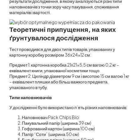
результати дослідження, в якому аналізуються різні типи
наповнювачів з точки зору часу пакування, споживання
матеріалів і вартості.
Теоретичні припущення, на яких
ґрунтувалося дослідження
Тест проводився для двох типів товарів, упакованих у
картонну коробку розміром 36x24x12 см:
Предмет 1: картонна коробка 21x21x5,5 см вагою 0,2 кг –
еквівалент книги, упакованої косметики тощо.
Предмет 2: Циліндр діаметром 9 см і висотою 15 см вагою 1 кг
– еквівалент пляшки або більш важкого предмета,
упакованого в тубу.
Типи наповнювачів
У дослідженні було використано п’ять різних наповнювачів:
Наповнювач Pack Chips Bio
Пакувальний папір (ширина 39 см)
Гофрований картон (ширина 100 см)
Папір “Соти” (ширина 50 см)
Бульбашкова плівка (ширина 50 см)