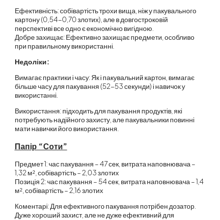
Ефективність: собівартість трохи вища, ніж у пакувального
картону (0,54-0,70 злотих), але в довгостроковій
перспективі все одно є економічно вигідною.
Добре захищає: Ефективно захищає предмети, особливо
при правильному використанні.
Недоліки:
Вимагає практики і часу: Як і пакувальний картон, вимагає
більше часу для пакування (52-53 секунди) і навичок у
використанні.
Використання: підходить для пакування продуктів, які
потребують надійного захисту, але пакувальники повинні
мати навички його використання.
Папір “Соти”
Предмет 1: час пакування – 47 сек, витрата наповнювача –
1,32 м², собівартість – 2,03 злотих
Позиція 2: час пакування – 54 сек, витрата наповнювача – 1,4
м², собівартість – 2,16 злотих
Коментарі: Для ефективного пакування потрібен дозатор.
Дуже хороший захист, але не дуже ефективний для