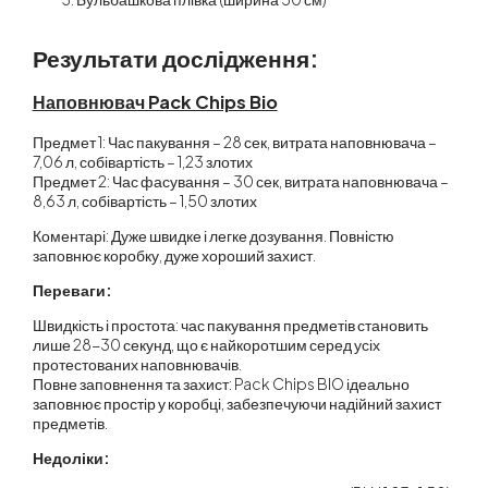
Результати дослідження:
Наповнювач Pack Chips Bio
Предмет 1: Час пакування – 28 сек, витрата наповнювача –
7,06 л, собівартість – 1,23 злотих
Предмет 2: Час фасування – 30 сек, витрата наповнювача –
8,63 л, собівартість – 1,50 злотих
Коментарі: Дуже швидке і легке дозування. Повністю
заповнює коробку, дуже хороший захист.
Переваги:
Швидкість і простота: час пакування предметів становить
лише 28-30 секунд, що є найкоротшим серед усіх
протестованих наповнювачів.
Повне заповнення та захист: Pack Chips BIO ідеально
заповнює простір у коробці, забезпечуючи надійний захист
предметів.
Недоліки: