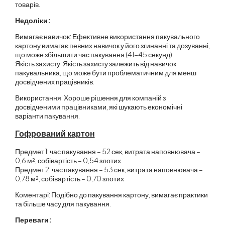
товарів.
Недоліки:
Вимагає навичок: Ефективне використання пакувального
картону вимагає певних навичок у його згинанні та дозуванні,
що може збільшити час пакування (41-45 секунд).
Якість захисту: Якість захисту залежить від навичок
пакувальника, що може бути проблематичним для менш
досвідчених працівників.
Використання: Хороше рішення для компаній з
досвідченими працівниками, які шукають економічні
варіанти пакування.
Гофрований картон
Предмет 1: час пакування – 52 сек, витрата наповнювача –
0,6 м², собівартість – 0,54 злотих
Предмет 2: час пакування – 53 сек, витрата наповнювача –
0,78 м², собівартість – 0,70 злотих
Коментарі: Подібно до пакування картону, вимагає практики
та більше часу для пакування.
Переваги: