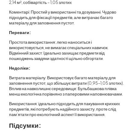
2,14 м², собівартість – 1,05 злотих
Коментарі: Простий у використанні та дозуванні. Чудово
підходить для фіксації предметів, але витрачає багато
матеріалу для заповнення пустот.
Переваги:
Простота використання: легко наноситься і
використовується, не вимагає спеціальних навичок.
Відмінний захист: Ідеально захищає предмети від
пошкоджень завдяки здатності щільно обгортати.
Недоліки:
Витрата матеріалу: Використовує багато матеріалу для
заповнення пустот, що збільшує витрати (0,95-1,05 злотих).
Вплив на навколишнє середовище: Бульбашкова плівка
менш екологічна порівняно з паперовими наповнювачами.
Використання: ідеально підходить для пакування крихких
предметів, які потребують надійного захисту, проте слід
пам’ятати про екологічний аспект її використання.
Підсумки: