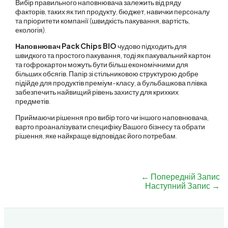
Вибір правильного наповнювача залежить від ряду
факторів, таких як тип продукту, бюджет, навички персоналу
та пріоритети компанії (швидкість пакування, вартість,
екологія).
Наповнювач Pack Chips BIO
чудово підходить для
швидкого та простого пакування, тоді як пакувальний картон
та гофрокартон можуть бути більш економічними для
більших обсягів. Папір зі стільниковою структурою добре
підійде для продуктів преміум-класу, а бульбашкова плівка
забезпечить найвищий рівень захисту для крихких
предметів.
Приймаючи рішення про вибір того чи іншого наповнювача,
варто проаналізувати специфіку Вашого бізнесу та обрати
рішення, яке найкраще відповідає його потребам.
←
Попередній Запис
Наступний Запис
→