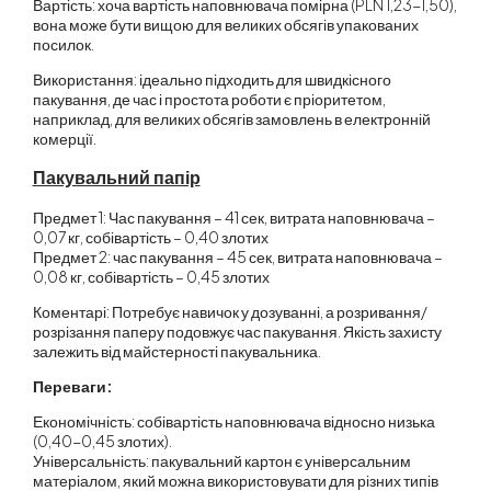
Вартість: хоча вартість наповнювача помірна (PLN 1,23-1,50),
вона може бути вищою для великих обсягів упакованих
посилок.
Використання: ідеально підходить для швидкісного
пакування, де час і простота роботи є пріоритетом,
наприклад, для великих обсягів замовлень в електронній
комерції.
Пакувальний папір
Предмет 1: Час пакування – 41 сек, витрата наповнювача –
0,07 кг, собівартість – 0,40 злотих
Предмет 2: час пакування – 45 сек, витрата наповнювача –
0,08 кг, собівартість – 0,45 злотих
Коментарі: Потребує навичок у дозуванні, а розривання/
розрізання паперу подовжує час пакування. Якість захисту
залежить від майстерності пакувальника.
Переваги:
Економічність: собівартість наповнювача відносно низька
(0,40-0,45 злотих).
Універсальність: пакувальний картон є універсальним
матеріалом, який можна використовувати для різних типів