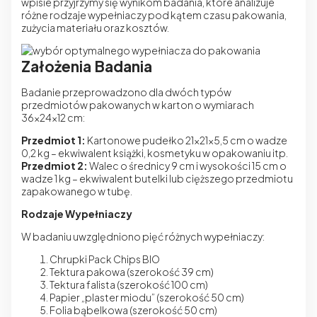
wpisie przyjrzymy się wynikom badania, które analizuje
różne rodzaje wypełniaczy pod kątem czasu pakowania,
zużycia materiału oraz kosztów.
Założenia Badania
Badanie przeprowadzono dla dwóch typów
przedmiotów pakowanych w karton o wymiarach
36x24x12 cm:
Przedmiot 1:
Kartonowe pudełko 21x21x5,5 cm o wadze
0,2 kg – ekwiwalent książki, kosmetyku w opakowaniu itp.
Przedmiot 2:
Walec o średnicy 9 cm i wysokości 15 cm o
wadze 1 kg – ekwiwalent butelki lub cięższego przedmiotu
zapakowanego w tubę.
Rodzaje Wypełniaczy
W badaniu uwzględniono pięć różnych wypełniaczy:
Chrupki Pack Chips BIO
Tektura pakowa (szerokość 39 cm)
Tektura falista (szerokość 100 cm)
Papier „plaster miodu” (szerokość 50 cm)
Folia bąbelkowa (szerokość 50 cm)