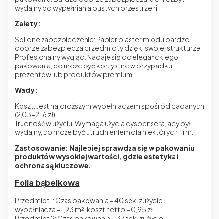
wydajny do wypełniania pustych przestrzeni.
Zalety:
Solidne zabezpieczenie: Papier plaster miodu bardzo
dobrze zabezpiecza przedmioty dzięki swojej strukturze.
Profesjonalny wygląd: Nadaje się do eleganckiego
pakowania, co może być korzystne w przypadku
prezentów lub produktów premium.
Wady:
Koszt: Jest najdroższym wypełniaczem spośród badanych
(2,03-2,16 zł).
Trudność w użyciu: Wymaga użycia dyspensera, aby był
wydajny, co może być utrudnieniem dla niektórych firm.
Zastosowanie: Najlepiej sprawdza się w pakowaniu
produktów wysokiej wartości, gdzie estetyka i
ochrona są kluczowe.
Folia bąbelkowa
Przedmiot 1: Czas pakowania – 40 sek, zużycie
wypełniacza – 1,93 m², koszt netto – 0,95 zł
Przedmiot 2: Czas pakowania – 37 sek, zużycie