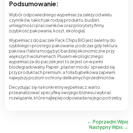
Podsumowanie:
Wybór odpowiedniego wypełniacza zależy od wielu
czynników, takich jak rodzaj produktu, budżet,
umiejętności pracowników oraz priorytety firmy
(szybkość pakowania, koszt, ekologia).
Wypełniacz do paczek Pack Chips BIO
jest świetny do
szybkiego i prostego pakowania, podczas gdy tektura
pakowa i falista mogą być bardziej ekonomiczne przy
większych wolumenach. Plusem
ekologicznego
wypełniacza do paczek
jest to że jest on
w pełni
biodegradowalny
. Papier „plaster miodu” sprawdzi się
przy produktach premium, a folia bąbelkowa zapewni
najwyższy poziom ochrony delikatnych przedmiotów.
Decydując się na konkretny wypełniacz, warto
przeanalizować specyfikę swojego biznesu i wybrać
rozwiązanie, które najlepiej odpowiada na jego potrzeby.
←
Poprzedni Wpis
Następny Wpis
→