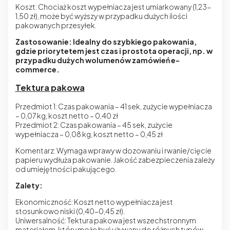
Koszt: Chociaż koszt wypełniacza jest umiarkowany (1,23-
1,50 zł), może być wyższy w przypadku dużych ilości
pakowanych przesyłek.
Zastosowanie: Idealny do szybkiego pakowania,
gdzie priorytetem jest czas i prostota operacji, np. w
przypadku dużych wolumenów zamówień e-
commerce.
Tektura pakowa
Przedmiot 1: Czas pakowania – 41 sek, zużycie wypełniacza
– 0,07 kg, koszt netto – 0,40 zł
Przedmiot 2: Czas pakowania – 45 sek, zużycie
wypełniacza – 0,08 kg, koszt netto – 0,45 zł
Komentarz: Wymaga wprawy w dozowaniu i rwanie/cięcie
papieru wydłuża pakowanie. Jakość zabezpieczenia zależy
od umiejętności pakującego.
Zalety:
Ekonomiczność: Koszt netto wypełniacza jest
stosunkowo niski (0,40-0,45 zł).
Uniwersalność: Tektura pakowa jest wszechstronnym
materiałem, który może być używany do różnych typów