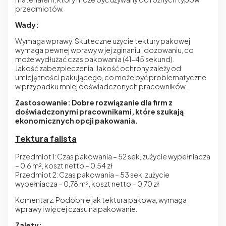
przedmiotów.
Wady:
Wymaga wprawy: Skuteczne użycie tektury pakowej
wymaga pewnej wprawy w jej zginaniu i dozowaniu, co
może wydłużać czas pakowania (41-45 sekund).
Jakość zabezpieczenia: Jakość ochrony zależy od
umiejętności pakującego, co może być problematyczne
w przypadku mniej doświadczonych pracowników.
Zastosowanie: Dobre rozwiązanie dla firm z
doświadczonymi pracownikami, które szukają
ekonomicznych opcji pakowania.
Tektura falista
Przedmiot 1: Czas pakowania – 52 sek, zużycie wypełniacza
– 0,6 m², koszt netto – 0,54 zł
Przedmiot 2: Czas pakowania – 53 sek, zużycie
wypełniacza – 0,78 m², koszt netto – 0,70 zł
Komentarz: Podobnie jak tektura pakowa, wymaga
wprawy i więcej czasu na pakowanie.
Zalety: