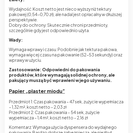
Wydajność: Koszt netto jest nieco wyższy niż tektury
pakowej (0,54-0,70 zł), ale nadal jest opłacalny w dłuższej
perspektywie.
Dobry do ochrony: Skutecznie chroni przedmioty,
szczególnie gdy jest odpowiednio użyta.
Wady:
Wymaga wprawy i czasu: Podobnie jak tektura pakowa,
wymaga więcej czasu na pakowanie (52-53 sekundy) oraz
wprawy w użyciu.
Zastosowanie: Odpowiedni do pakowania
produktów, które wymagają solidnej ochrony, ale
pakujący muszą być wprawieni w jego używaniu.
Papier „plaster miodu”
Przedmiot 1: Czas pakowania – 47 sek, zużycie wypełniacza
– 1,32 m², koszt netto – 2,03 zł
Przedmiot 2: Czas pakowania – 54 sek, zużycie
wypełniacza – 1,4 m², koszt netto – 2,16 zł
Komentarz: Wymaga użycia dyspensera do wydajnego
pakowania. Bardzo dobrze zabezpiecza, ale niezbyt