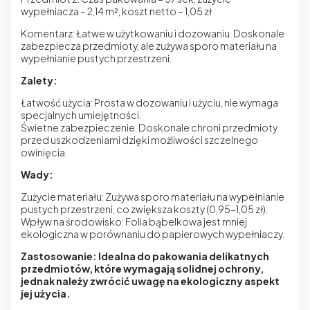
wypełniacza – 2,14 m², koszt netto – 1,05 zł
Komentarz: Łatwe w użytkowaniu i dozowaniu. Doskonale
zabezpiecza przedmioty, ale zużywa sporo materiału na
wypełnianie pustych przestrzeni.
Zalety:
Łatwość użycia: Prosta w dozowaniu i użyciu, nie wymaga
specjalnych umiejętności.
Świetne zabezpieczenie: Doskonale chroni przedmioty
przed uszkodzeniami dzięki możliwości szczelnego
owinięcia.
Wady:
Zużycie materiału: Zużywa sporo materiału na wypełnianie
pustych przestrzeni, co zwiększa koszty (0,95-1,05 zł).
Wpływ na środowisko: Folia bąbelkowa jest mniej
ekologiczna w porównaniu do papierowych wypełniaczy.
Zastosowanie: Idealna do pakowania delikatnych
przedmiotów, które wymagają solidnej ochrony,
jednak należy zwrócić uwagę na ekologiczny aspekt
jej użycia.