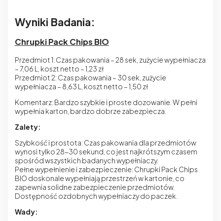
Wyniki Badania:
Chrupki Pack Chips BIO
Przedmiot 1: Czas pakowania – 28 sek, zużycie wypełniacza
– 7,06 L, koszt netto – 1,23 zł
Przedmiot 2: Czas pakowania – 30 sek, zużycie
wypełniacza – 8,63 L, koszt netto – 1,50 zł
Komentarz: Bardzo szybkie i proste dozowanie. W pełni
wypełnia karton, bardzo dobrze zabezpiecza.
Zalety:
Szybkość i prostota: Czas pakowania dla przedmiotów
wynosi tylko 28-30 sekund, co jest najkrótszym czasem
spośród wszystkich badanych wypełniaczy.
Pełne wypełnienie i zabezpieczenie: Chrupki Pack Chips
BIO doskonale wypełniają przestrzeń w kartonie, co
zapewnia solidne zabezpieczenie przedmiotów.
Dostępność
ozdobnych wypełniaczy do paczek
.
Wady: