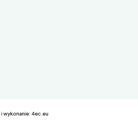
 i wykonanie:
4ec.eu