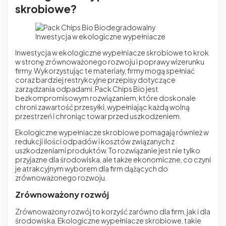
skrobiowe?
Inwestycja w ekologiczne wypełniacze
Inwestycja w ekologiczne wypełniacze skrobiowe to krok
w stronę zrównoważonego rozwoju i poprawy wizerunku
firmy. Wykorzystując te materiały, firmy mogą spełniać
coraz bardziej restrykcyjne przepisy dotyczące
zarządzania odpadami. Pack Chips Bio jest
bezkompromisowym rozwiązaniem, które doskonale
chroni zawartość przesyłki, wypełniając każdą wolną
przestrzeń i chroniąc towar przed uszkodzeniem.
Ekologiczne wypełniacze skrobiowe pomagają również w
redukcji ilości odpadów i kosztów związanych z
uszkodzeniami produktów. To rozwiązanie jest nie tylko
przyjazne dla środowiska, ale także ekonomiczne, co czyni
je atrakcyjnym wyborem dla firm dążących do
zrównoważonego rozwoju.
Zrównoważony rozwój
Zrównoważony rozwój to korzyść zarówno dla firm, jak i dla
środowiska. Ekologiczne wypełniacze skrobiowe, takie