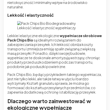
nietoksyczność i minimalny wpływ na środowisko
naturalne.
Lekkość i elastyczność
Lekkość i elastyczność wypełniaczy
Lekkie i elastyczne ekologiczne
wypełniacze skrobiowe
Pack Chips Bio
są idealnym rozwiązaniem do
zabezpieczania przesyłek. Ich lekkość obniża koszty
transportu i zmniejsza emisję spalin związaną z większą
masą przesyłki. Ponadto, dzięki swojej budowie,
wypełniacze te doskonale amortyzują wstrząsy, chroniąc
produkty przed uszkodzeniem podczas transportu,
podobnie jak poduszki powietrzne.
Pack Chips Bio, będący przykładem takiego wypełniacza,
jest nie tylko lekki, ale także łatwy w użyciu i bardzo
wytrzymały. Kształt granulatu sprawia, że można go
formować do kształtu przesyłanych przedmiotów, co
zapewnia dodatkową ochronę i stabilizację przesyłek.
Dlaczego warto zainwestować w
ekologiczne wypełniacze