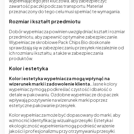
wypełniającego jest kluczowa, aby zabezpieczyć
zawartość paczki podczas transportu. Materiał
przeznaczony do tego celu musi spełniać te wymagania.
Rozmiar i kształt przedmiotu
Dobór wypełniacza powinien uwzględniać kształt i rozmiar
przedmiotu, aby zapewnić optymalne zabezpieczanie.
Wypełniacze skrobiowe Pack Chips Bio doskonale
sprawdzają się w zabezpieczaniu przesyłek niezależnie od
ich rozmiaru i kształtu, a także w zabezpieczania
produktów.
Kolor i estetyka
Kolor i estetyka wypełniacza mogą wpłynąć na
wizerunek marki i zadowolenie klienta.
Jasne kolory
wypełniaczy mogą podkreślać czystość i dbałość o
detale w pakowaniu.
Ozdobne wypełniacze do paczek
wpływają pozytywnie na wizerunek marki poprzez
estetyczne pakowanie przesyłek.
Kolor wypełniacza może być dopasowany do marki, aby
wzmocnić identyfikację wizualną przesyłki. Estetyka i
ekologiczność wypełnienia mogą podnieść wrażenie
jakości i profesjonalizmu przy otrzymywaniu przesyłki.