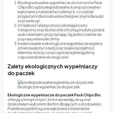
Biodegradowalne wypełniacze do kartonów
Pack
Chips Bio są biodegradowalne, kompostowalne i
wykonane z materiałów roślinnych, co czyni je
przyjaznymi dla środowiska i bezpiecznymi dla ludzi
oraz zwierząt.
Ich lekkość i elastyczność obniżają koszty
transportu oraz skutecznie chronią produkty przed
uszkodzeniami, przyczyniając się jednocześnie do
poprawy wizerunku firmy.
Inwestowanie w ekologiczne wypełniacze wspiera
zrównoważony rozwój oraz zwiększa lojalność
klientów, którzy coraz częściej wybierają firmy
odpowiedzialne ekologicznie.
Zalety ekologicznych wypełniaczy
do paczek
Ekologiczne wypełniacze do paczek
Ekologiczne wypełniacze do paczek Pack Chips Bio
,
oferują szereg korzyści, które sprawiają, że są one
doskonałym wyborem dla firm dbających o środowisko.
Przede wszystkim są one wykonane z materiałów