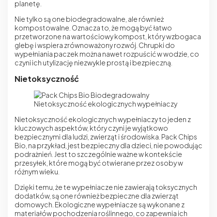
planetę.
Nie tylko są one biodegradowalne, ale również
kompostowalne. Oznacza to, że mogą być łatwo
przetworzone na wartościowy kompost, który wzbogaca
glebę i wspiera zrównoważony rozwój.
Chrupki do
wypełniania paczek
można nawet rozpuścić w wodzie, co
czyni ich utylizację niezwykle prostą i bezpieczną.
Nietoksyczność
Nietoksyczność ekologicznych wypełniaczy
Nietoksyczność ekologicznych wypełniaczy to jeden z
kluczowych aspektów, który czyni je wyjątkowo
bezpiecznymi dla ludzi, zwierząt i środowiska. Pack Chips
Bio, na przykład, jest bezpieczny dla dzieci, nie powodując
podrażnień. Jest to szczególnie ważne w kontekście
przesyłek, które mogą być otwierane przez osoby w
różnym wieku.
Dzięki temu, że te wypełniacze nie zawierają toksycznych
dodatków, są one również bezpieczne dla zwierząt
domowych. Ekologiczne wypełniacze są wykonane z
materiałów pochodzenia roślinnego, co zapewnia ich