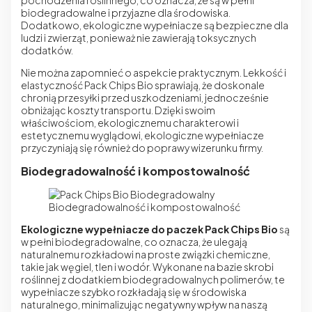
pochodzenia roślinnego, co oznacza, że są w pełni
biodegradowalne i przyjazne dla środowiska.
Dodatkowo, ekologiczne wypełniacze są bezpieczne dla
ludzi i zwierząt, ponieważ nie zawierają toksycznych
dodatków.
Nie można zapomnieć o aspekcie praktycznym. Lekkość i
elastyczność Pack Chips Bio sprawiają, że doskonale
chronią przesyłki przed uszkodzeniami, jednocześnie
obniżając koszty transportu. Dzięki swoim
właściwościom, ekologicznemu charakterowi i
estetycznemu wyglądowi, ekologiczne wypełniacze
przyczyniają się również do poprawy wizerunku firmy.
Biodegradowalność i kompostowalność
Biodegradowalność i kompostowalność
Ekologiczne wypełniacze do paczek
Pack Chips Bio
są
w pełni biodegradowalne, co oznacza, że ulegają
naturalnemu rozkładowi na proste związki chemiczne,
takie jak węgiel, tlen i wodór. Wykonane na bazie skrobi
roślinnej z dodatkiem biodegradowalnych polimerów, te
wypełniacze szybko rozkładają się w środowiska
naturalnego, minimalizując negatywny wpływ na naszą