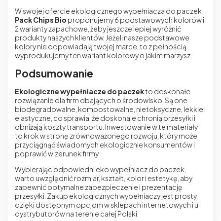
W swojej ofercie ekologicznego wypełniacza do paczek
Pack Chips Bio
proponujemy 6 podstawowych kolorów i
2 warianty zapachowe, żeby jeszcze lepiej wyróżnić
produkty naszych klientów. Jeżeli nasze podstawowe
kolory nie odpowiadają twojej marce, to z pełnością
wyprodukujemy ten wariant kolorowy o jakim marzysz.
Podsumowanie
Ekologiczne wypełniacze do paczek
to doskonałe
rozwiązanie dla firm dbających o środowisko. Są one
biodegradowalne, kompostowalne, nietoksyczne, lekkie i
elastyczne, co sprawia, że doskonale chronią przesyłki i
obniżają koszty transportu. Inwestowanie w te materiały
to krok w stronę zrównoważonego rozwoju, który może
przyciągnąć świadomych ekologicznie konsumentów i
poprawić wizerunek firmy.
Wybierając odpowiedni eko wypełniacz do paczek,
warto uwzględnić rozmiar, kształt, kolor i estetykę, aby
zapewnić optymalne zabezpieczenie i prezentację
przesyłki. Zakup ekologicznych wypełniaczy jest prosty,
dzięki dostępnym opcjom w sklepach internetowych i u
dystrybutorów na terenie całej Polski.