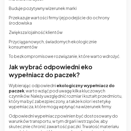
Buduje pozytywny wizerunek marki
Przekazuje wartości firmy i jej podejście do ochrony
środowiska
Zwiększa lojalność klientów
Przyciąga nowych, świadomych ekologicznie
konsumentów
To bezkompromisowe rozwiązanie, które warto wdrożyć.
Jak wybrać odpowiedni eko
wypełniacz do paczek?
Wybierając odpowiedni
ekologiczny wypełniacz do
paczek
, warto wziąć pod uwagę kilka kluczowych
czynników. Należy uwzględnić rozmiar i kształt przedmiotu,
który ma być zabezpieczony, a także kolor i estetykę
wypełniacza, które mogą wpłynąć na wizerunek firmy.
Odpowiedni wypełniacz powinien być dostosowany do
warunków transportu, w tym drgań i wstrząsów, aby
skutecznie chronić zawartość paczki. Trwałość materiału