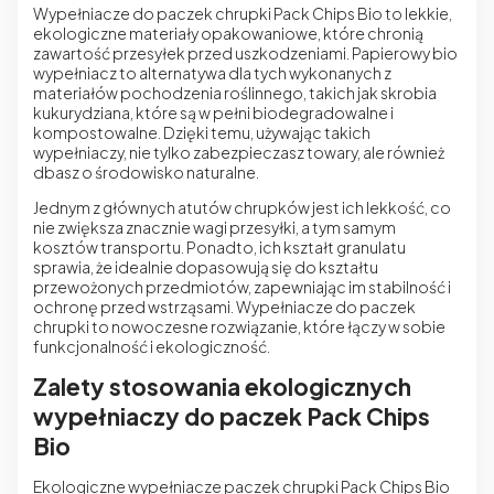
Wypełniacze do paczek chrupki Pack Chips Bio to
lekkie
,
ekologiczne materiały opakowaniowe, które chronią
zawartość przesyłek przed uszkodzeniami. Papierowy bio
wypełniacz to alternatywa dla tych wykonanych z
materiałów pochodzenia roślinnego, takich jak skrobia
kukurydziana, które są w pełni biodegradowalne i
kompostowalne. Dzięki temu, używając takich
wypełniaczy, nie tylko zabezpieczasz towary, ale również
dbasz o środowisko naturalne.
Jednym z głównych atutów chrupków jest ich lekkość, co
nie zwiększa znacznie wagi przesyłki, a tym samym
kosztów transportu. Ponadto, ich kształt granulatu
sprawia, że idealnie dopasowują się do kształtu
przewożonych przedmiotów, zapewniając im stabilność i
ochronę przed wstrząsami. Wypełniacze do paczek
chrupki to nowoczesne rozwiązanie, które łączy w sobie
funkcjonalność i ekologiczność.
Zalety stosowania ekologicznych
wypełniaczy do paczek Pack Chips
Bio
Ekologiczne wypełniacze paczek chrupki Pack Chips Bio