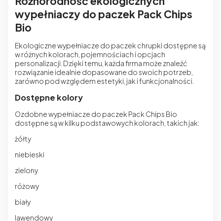
Różnorodność ekologicznych
wypełniaczy do paczek Pack Chips
Bio
Ekologiczne wypełniacze do paczek chrupki dostępne są
w różnych kolorach, pojemnościach i opcjach
personalizacji. Dzięki temu, każda firma może znaleźć
rozwiązanie idealnie dopasowane do swoich potrzeb,
zarówno pod względem estetyki, jak i funkcjonalności.
Dostępne kolory
Ozdobne wypełniacze do paczek
Pack Chips Bio
dostępne są w kilku podstawowych kolorach, takich jak:
żółty
niebieski
zielony
różowy
biały
lawendowy