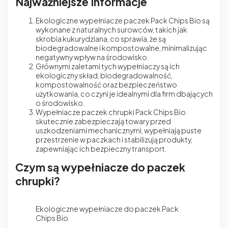
Najważniejsze Informacje
Ekologiczne wypełniacze paczek
Pack Chips Bio są
wykonane z naturalnych surowców, takich jak
skrobia kukurydziana, co sprawia, że są
biodegradowalne i kompostowalne, minimalizując
negatywny wpływ na środowisko.
Głównymi zaletami tych wypełniaczy są ich
ekologiczny skład, biodegradowalność,
kompostowalność oraz bezpieczeństwo
użytkowania, co czyni je idealnymi dla firm dbających
o środowisko.
Wypełniacze paczek chrupki Pack Chips Bio
skutecznie zabezpieczają towary przed
uszkodzeniami mechanicznymi, wypełniają puste
przestrzenie w paczkach i stabilizują produkty,
zapewniając ich bezpieczny transport.
Czym są wypełniacze do paczek
chrupki?
Ekologiczne wypełniacze do paczek Pack
Chips Bio