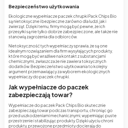
Bezpieczeństwo użytkowania
Ekologiczne wypełniacze paczek chrupki Pack Chips Bio
są nietoksyczne i bezpieczne zarówno dla ludzi, jak i
zwierząt. Dzięki temu, firmy mogą być pewne, że ich
przesyłki są nie tylko dobrze zabezpieczone, ale także nie
stanowią zagrożenia dla odbiorców.
Nietoksyczność tych wypełniaczy sprawia, że są one
idealnym rozwiązaniem dla firm wysyłających produkty,
które mogą być wrażliwe na kontakt z substancjami
chemicznymi, zwłaszcza że nie zawiera toksycznych
dodatków. Bezpieczeństwo użytkowania to kolejny
argument przemawiający za wyborem ekologicznych
wypełniaczy do paczek chrupki.
Jak wypełniacze do paczek
zabezpieczają towar?
Wypełniacze do paczek Pack Chips Bio skutecznie
zabezpieczają towar podczas transportu, chroniąc go
przed uszkodzeniami mechanicznymi, wypełniając puste
przestrzenie i stabilizując produkty. Dzięki użyciu chroni
produkty, przewożone przedmioty docierają do