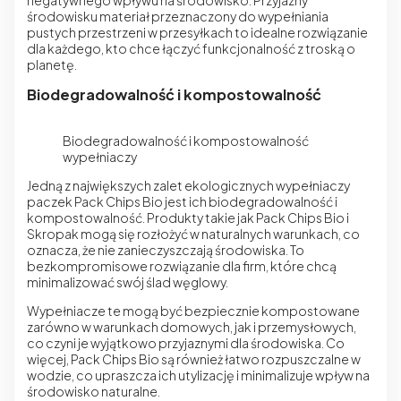
negatywnego wpływu na środowisko. Przyjazny
środowisku materiał przeznaczony do wypełniania
pustych przestrzeni w przesyłkach to idealne rozwiązanie
dla każdego, kto chce łączyć funkcjonalność z troską o
planetę.
Biodegradowalność i kompostowalność
Biodegradowalność i kompostowalność
wypełniaczy
Jedną z największych zalet ekologicznych wypełniaczy
paczek Pack Chips Bio jest ich biodegradowalność i
kompostowalność. Produkty takie jak Pack Chips Bio i
Skropak mogą się rozłożyć w naturalnych warunkach, co
oznacza, że nie zanieczyszczają środowiska. To
bezkompromisowe rozwiązanie dla firm, które chcą
minimalizować swój ślad węglowy.
Wypełniacze te mogą być bezpiecznie kompostowane
zarówno w warunkach domowych, jak i przemysłowych,
co czyni je wyjątkowo przyjaznymi dla środowiska. Co
więcej, Pack Chips Bio są również łatwo rozpuszczalne w
wodzie, co upraszcza ich utylizację i minimalizuje wpływ na
środowisko naturalne.