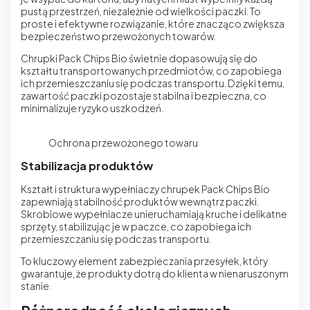
pustą przestrzeń, niezależnie od wielkości paczki. To
proste i efektywne rozwiązanie, które znacząco zwiększa
bezpieczeństwo przewożonych towarów.
Chrupki Pack Chips Bio świetnie dopasowują się do
kształtu transportowanych przedmiotów, co zapobiega
ich przemieszczaniu się podczas transportu. Dzięki temu,
zawartość paczki pozostaje stabilna i bezpieczna, co
minimalizuje ryzyko uszkodzeń.
Ochrona przewożonego towaru
Stabilizacja produktów
Kształt i struktura wypełniaczy chrupek Pack Chips Bio
zapewniają stabilność produktów wewnątrz paczki.
Skrobiowe wypełniacze unieruchamiają kruche i delikatne
sprzęty, stabilizując je w paczce, co zapobiega ich
przemieszczaniu się podczas transportu.
To kluczowy element zabezpieczania przesyłek, który
gwarantuje, że produkty dotrą do klienta w nienaruszonym
stanie.