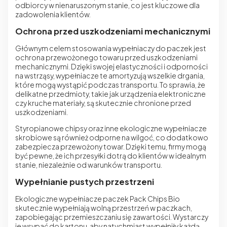
odbiorcy w nienaruszonym stanie, co jest kluczowe dla
zadowolenia klientów.
Ochrona przed uszkodzeniami mechanicznymi
Głównym celem stosowania wypełniaczy do paczek jest
ochrona przewożonego towaru przed uszkodzeniami
mechanicznymi. Dzięki swojej elastyczności i odporności
na wstrząsy, wypełniacze te amortyzują wszelkie drgania,
które mogą wystąpić podczas transportu. To sprawia, że
delikatne przedmioty, takie jak urządzenia elektroniczne
czy kruche materiały, są skutecznie chronione przed
uszkodzeniami.
Styropianowe chipsy oraz inne ekologiczne wypełniacze
skrobiowe są również odporne na wilgoć, co dodatkowo
zabezpiecza przewożony towar. Dzięki temu, firmy mogą
być pewne, że ich przesyłki dotrą do klientów w idealnym
stanie, niezależnie od warunków transportu.
Wypełnianie pustych przestrzeni
Ekologiczne wypełniacze paczek Pack Chips Bio
skutecznie wypełniają wolną przestrzeń w paczkach,
zapobiegając przemieszczaniu się zawartości. Wystarczy
je wsypać do kartonu, aby natychmiast wypełniły każdą