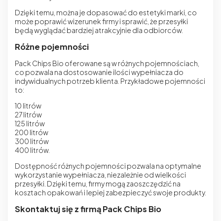
Dzięki temu, można je dopasować do estetyki marki, co
może poprawić wizerunek firmy i sprawić, że przesyłki
będą wyglądać bardziej atrakcyjnie dla odbiorców.
Różne pojemności
Pack Chips Bio
oferowane są w różnych pojemnościach,
co pozwala na dostosowanie ilości wypełniacza do
indywidualnych potrzeb klienta. Przykładowe pojemności
to:
10 litrów
27 litrów
125 litrów
200 litrów
300 litrów
400 litrów.
Dostępność różnych pojemności pozwala na optymalne
wykorzystanie wypełniacza, niezależnie od wielkości
przesyłki. Dzięki temu, firmy mogą zaoszczędzić na
kosztach opakowań i lepiej zabezpieczyć swoje produkty.
Skontaktuj się z firmą Pack Chips Bio