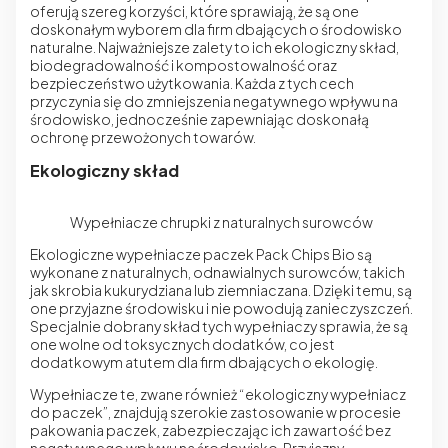
oferują szereg korzyści, które sprawiają, że są one
doskonałym wyborem dla firm dbających o środowisko
naturalne. Najważniejsze zalety to ich ekologiczny skład,
biodegradowalność i kompostowalność oraz
bezpieczeństwo użytkowania. Każda z tych cech
przyczynia się do zmniejszenia negatywnego wpływu na
środowisko, jednocześnie zapewniając doskonałą
ochronę przewożonych towarów.
Ekologiczny skład
Wypełniacze chrupki z naturalnych surowców
Ekologiczne wypełniacze paczek Pack Chips Bio są
wykonane z naturalnych, odnawialnych surowców, takich
jak skrobia kukurydziana lub ziemniaczana. Dzięki temu, są
one przyjazne środowisku i nie powodują zanieczyszczeń.
Specjalnie dobrany skład tych wypełniaczy sprawia, że są
one wolne od toksycznych dodatków, co jest
dodatkowym atutem dla firm dbających o ekologię.
Wypełniacze te, zwane również “ekologiczny wypełniacz
do paczek”, znajdują szerokie zastosowanie w procesie
pakowania paczek, zabezpieczając ich zawartość bez