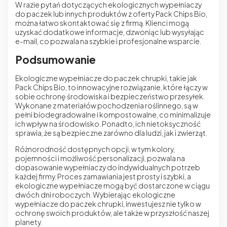
W razie pytań dotyczących ekologicznych wypełniaczy
do paczek lub innych produktów z oferty Pack Chips Bio,
można łatwo skontaktować się z firmą. Klienci mogą
uzyskać dodatkowe informacje, dzwoniąc lub wysyłając
e-mail, co pozwala na szybkie i profesjonalne wsparcie.
Podsumowanie
Ekologiczne wypełniacze do paczek chrupki, takie jak
Pack Chips Bio, to innowacyjne rozwiązanie, które łączy w
sobie ochronę środowiska i bezpieczeństwo przesyłek.
Wykonane z materiałów pochodzenia roślinnego, są w
pełni biodegradowalne i kompostowalne, co minimalizuje
ich wpływ na środowisko. Ponadto, ich nietoksyczność
sprawia, że są bezpieczne zarówno dla ludzi, jak i zwierząt.
Różnorodność dostępnych opcji, w tym kolory,
pojemności i możliwość personalizacji, pozwala na
dopasowanie wypełniaczy do indywidualnych potrzeb
każdej firmy. Proces zamawiania jest prosty i szybki, a
ekologiczne wypełniacze mogą być dostarczone w ciągu
dwóch dni roboczych. Wybierając ekologiczne
wypełniacze do paczek chrupki, inwestujesz nie tylko w
ochronę swoich produktów, ale także w przyszłość naszej
planety.