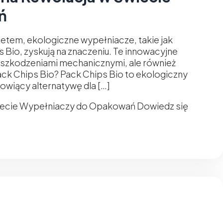
ń
tetem, ekologiczne wypełniacze, takie jak
Bio, zyskują na znaczeniu. Te innowacyjne
 uszkodzeniami mechanicznymi, ale również
ck Chips Bio? Pack Chips Bio to ekologiczny
owiący alternatywę dla […]
wiecie Wypełniaczy do Opakowań
Dowiedz się