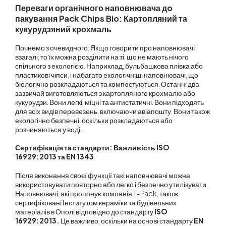
Переваги органічного наповнювача дo
пакування Pack Chips Bio: Картопляний та
кукурудзяний крохмаль
Почнемо з очевидного. Якщо говорити про наповнювачі
взагалі, то їх можна розділити на ті, що не мають нічого
спільного з екологією. Наприклад, бульбашкова плівка або
пластикові чіпси, і набагато екологічніші наповнювачі, що
біологічно розкладаються та компостуються. Останні два
зазвичай виготовляються з картопляного крохмалю або
кукурудзи. Вони легкі, міцні та антистатичні. Вони підходять
для всіх видів перевезень, включаючи авіапошту. Вони також
екологічно безпечні, оскільки розкладаються або
розчиняються у воді.
Сертифікація та стандарти: Важливість ISO
16929:2013 та EN 1343
Після виконання своєї функції такі наповнювачі можна
використовувати повторно або легко і безпечно утилізувати.
Наповнювачі, які пропонує компанія
T-Pack
, також
сертифіковані Інститутом кераміки та будівельних
матеріалів в Ополі відповідно до стандарту
ISO
16929:2013.
Це важливо, оскільки на основі стандарту
EN