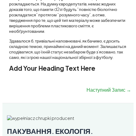
розкладаються. На думку євродепутатів, немає жодних
доказів того, що пакети d2w будуть “повністю біологічно
розкладатися” протягом “розумного часу”, а отже,
твердження про те, що цей тип матеріалу може забезпечити
вирішення проблеми пластикового сміття, є
необґрунтованим.
Здавалося б, тривіальні наповнювачі, як бачимо, є досить
складною темою, принаймні на даний момент. Залишається
сподіватися, що їхній статус незабаром буде з’ясовано, так
само, як і з грою нашої національної збірної з футболу.
Add Your Heading Text Here
Наступний Запис
→
ПАКУВАННЯ. ЕКОЛОГІЯ.