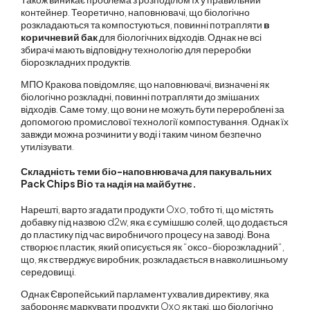
контейнер. Теоретично, наповнювачі, що біологічно
розкладаються та компостуються, повинні потрапляти
в
коричневий бак
для біологічних відходів. Однак не всі
збирачі мають відповідну технологію для переробки
біорозкладних продуктів.
МПО Кракова повідомляє, що наповнювачі, визначені як
біологічно розкладні, повинні потрапляти до змішаних
відходів. Саме тому, що вони не можуть бути перероблені за
допомогою промислової технології компостування. Однак їх
завжди можна розчинити у воді і таким чином безпечно
утилізувати.
Складність теми біо-наповнювача для пакувальних
Pack Chips Bio та надія на майбутнє.
Нарешті, варто згадати продукти Oxo, тобто ті, що містять
добавку під назвою d2w, яка є сумішшю солей, що додається
до пластику під час виробничого процесу на заводі. Вона
створює пластик, який описується як “
оксо-біорозкладний
“,
що, як стверджує виробник, розкладається в навколишньому
середовищі.
Однак Європейський парламент ухвалив директиву, яка
забороняє маркувати продукти Oxo як такі, що біологічно