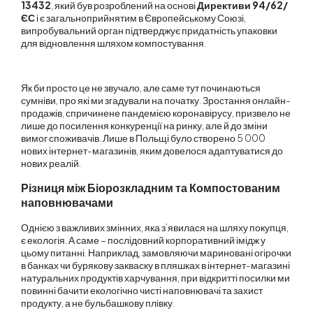
13432
, який був розроблений на основі
Директиви 94/62/
ЄС
і є загальноприйнятим в Європейському Союзі,
випробувальний орган підтверджує придатність упаковки
для відновлення шляхом компостування.
Як би просто це не звучало, але саме тут починаються
сумніви, про які ми згадували на початку. Зростання онлайн-
продажів, спричинене пандемією коронавірусу, призвело не
лише до посилення конкуренції на ринку, але й до зміни
вимог споживачів.
Лише в Польщі було створено 5 000
нових інтернет-магазинів
, яким довелося адаптуватися до
нових реалій.
Різниця між Біорозкладним та Компостованим
наповнювачами
Однією з важливих змінних, яка з’явилася на шляху покупця,
є екологія. А саме – послідовний корпоративний імідж у
цьому питанні. Наприклад, замовляючи мариновані огірочки
в банках чи бурякову закваску в пляшках в інтернет-магазині
натуральних продуктів харчування, при відкритті посилки ми
повинні бачити екологічно чисті наповнювачі та захист
продукту, а не бульбашкову плівку.