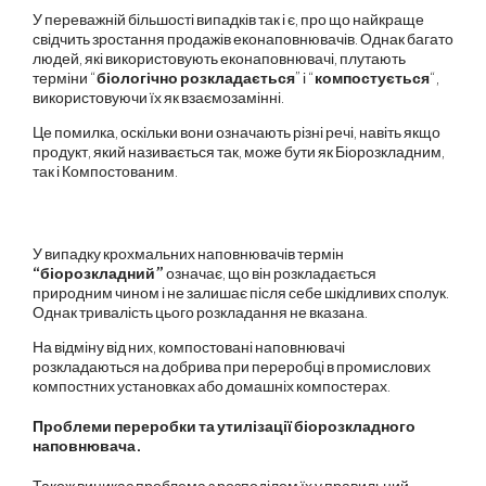
У переважній більшості випадків так і є, про що найкраще
свідчить зростання продажів еконаповнювачів. Однак багато
людей, які використовують еконаповнювачі, плутають
терміни “
біологічно розкладається
” і “
компостується
“,
використовуючи їх як взаємозамінні.
Це помилка, оскільки вони означають різні речі, навіть якщо
продукт, який називається так, може бути як Біорозкладним,
так і Компостованим.
У випадку крохмальних наповнювачів термін
“біорозкладний”
означає, що він розкладається
природним чином і не залишає після себе шкідливих сполук.
Однак тривалість цього розкладання не вказана.
На відміну від них, компостовані наповнювачі
розкладаються на добрива при переробці в промислових
компостних установках або домашніх компостерах.
Проблеми переробки та утилізації біорозкладного
наповнювача.
Також виникає проблема з розподілом їх у правильний