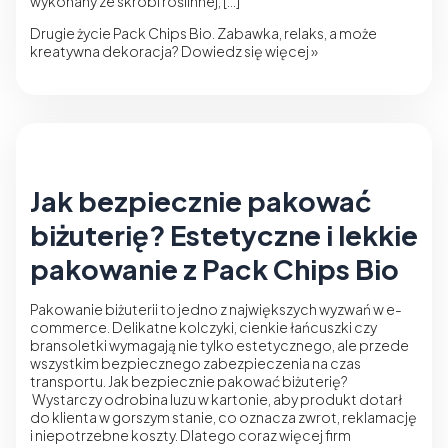
wykonany ze skrobi roślinnej, […]
Drugie życie Pack Chips Bio. Zabawka, relaks, a może
kreatywna dekoracja?
Dowiedz się więcej »
Jak bezpiecznie pakować
biżuterię? Estetyczne i lekkie
pakowanie z Pack Chips Bio
Pakowanie biżuterii to jedno z największych wyzwań w e-
commerce. Delikatne kolczyki, cienkie łańcuszki czy
bransoletki wymagają nie tylko estetycznego, ale przede
wszystkim bezpiecznego zabezpieczenia na czas
transportu. Jak bezpiecznie pakować biżuterię?
Wystarczy odrobina luzu w kartonie, aby produkt dotarł
do klienta w gorszym stanie, co oznacza zwrot, reklamację
i niepotrzebne koszty. Dlatego coraz więcej firm