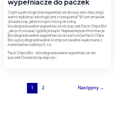
wypełniacze do paczek
Czym są ekologiczne wypełniacze do paczek i dlaczego
warto wybierać ekologiczne rozwiązania? W tym artykule
dowiesz się, jakie korzyści niosą ze sobą
biodegradowalne wypełniacze do paczek Pack Chips Bio
, jak je stosować i gdzie je kupić. Najważniejsze Informacje
Biodegradowalne wypełniacze do kartonów Pack Chips
Bio są biodegradowalne, kompostowalne i wykonane z
materiałów roślinnych, co
Pack Chips Bio – biodegradowalne wypełniacze do
paczek
Dowiedz się więcej »
1
2
Następny
→