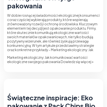
pakowania
W dobie rosnącej świadomości ekologicznej konsumenci
coraz częściej wybierają produkty, które wspierają
zrównoważony rozwój i ochronę środowiska. Kluczowym
elementem tej decyzji jest opakowanie produktu. Firmy,
które skutecznie komunikują ekologiczne wartości
swoich materiałów opakowaniowych, nie tylko budują
pozytywny wizerunek, ale również zyskują przewagę
konkurencyjną. W tym artykule przedstawimy strategie
oraz konkretne przykłady – Marketing ekologiczny: Jak
Marketing ekologiczny: Jak komunikować wartości
ekologiczne swojego pakowania
Dowiedz się więcej »
Świąteczne inspiracje: Eko
pakowanie z Pack Chips Bio