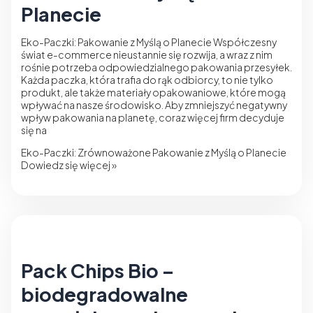
Planecie
Eko-Paczki: Pakowanie z Myślą o Planecie Współczesny
świat e-commerce nieustannie się rozwija, a wraz z nim
rośnie potrzeba odpowiedzialnego pakowania przesyłek.
Każda paczka, która trafia do rąk odbiorcy, to nie tylko
produkt, ale także materiały opakowaniowe, które mogą
wpływać na nasze środowisko. Aby zmniejszyć negatywny
wpływ pakowania na planetę, coraz więcej firm decyduje
się na
Eko-Paczki: Zrównoważone Pakowanie z Myślą o Planecie
Dowiedz się więcej »
Pack Chips Bio –
biodegradowalne