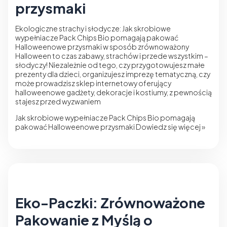
przysmaki
Ekologiczne strachy i słodycze: Jak skrobiowe
wypełniacze Pack Chips Bio pomagają pakować
Halloweenowe przysmaki w sposób zrównoważony
Halloween to czas zabawy, strachów i przede wszystkim –
słodyczy! Niezależnie od tego, czy przygotowujesz małe
prezenty dla dzieci, organizujesz imprezę tematyczną, czy
może prowadzisz sklep internetowy oferujący
halloweenowe gadżety, dekoracje i kostiumy, z pewnością
stajesz przed wyzwaniem
Jak skrobiowe wypełniacze Pack Chips Bio pomagają
pakować Halloweenowe przysmaki
Dowiedz się więcej »
Eko-Paczki: Zrównoważone
Pakowanie z Myślą o