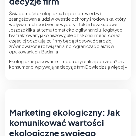
decyzje firm
Świadomość ekologiczna to poziom wiedzy i
zaangażowania ludzi w kwestie ochrony środowiska, który
wpływa na ich codzienne wybory – także te zakupowe.
Jeszcze kilka lat temu temat ekologii w handlu i logistyce
był traktowany jako niszowy, ale dziś konsumenci coraz
częściej oczekują, że firmy będą stosować bardziej
zrównoważone rozwiązania, np. ograniczać plastik w
opakowaniach. Badania
Ekologiczne pakowanie – moda czy realna potrzeba? Jak
konsumenci wpływają na decyzje firm
Dowiedz się więcej »
Marketing ekologiczny: Jak
komunikować wartości
ekologiczne swojego