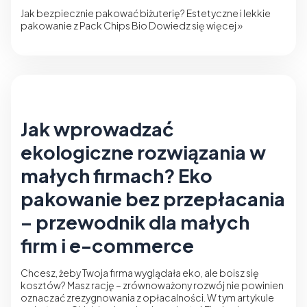
Jak bezpiecznie pakować biżuterię? Estetyczne i lekkie
pakowanie z Pack Chips Bio
Dowiedz się więcej »
Jak wprowadzać
ekologiczne rozwiązania w
małych firmach? Eko
pakowanie bez przepłacania
– przewodnik dla małych
firm i e-commerce
Chcesz, żeby Twoja firma wyglądała eko, ale boisz się
kosztów? Masz rację – zrównoważony rozwój nie powinien
oznaczać zrezygnowania z opłacalności. W tym artykule