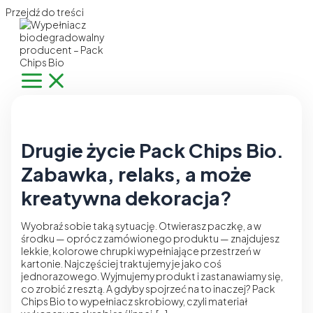
Przejdź do treści
Drugie życie Pack Chips Bio.
Zabawka, relaks, a może
kreatywna dekoracja?
Wyobraź sobie taką sytuację. Otwierasz paczkę, a w
środku — oprócz zamówionego produktu — znajdujesz
lekkie, kolorowe chrupki wypełniające przestrzeń w
kartonie. Najczęściej traktujemy je jako coś
jednorazowego. Wyjmujemy produkt i zastanawiamy się,
co zrobić z resztą. A gdyby spojrzeć na to inaczej? Pack
Chips Bio to wypełniacz skrobiowy, czyli materiał