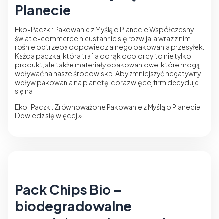
Planecie
Eko-Paczki: Pakowanie z Myślą o Planecie Współczesny
świat e-commerce nieustannie się rozwija, a wraz z nim
rośnie potrzeba odpowiedzialnego pakowania przesyłek.
Każda paczka, która trafia do rąk odbiorcy, to nie tylko
produkt, ale także materiały opakowaniowe, które mogą
wpływać na nasze środowisko. Aby zmniejszyć negatywny
wpływ pakowania na planetę, coraz więcej firm decyduje
się na
Eko-Paczki: Zrównoważone Pakowanie z Myślą o Planecie
Dowiedz się więcej »
Pack Chips Bio –
biodegradowalne