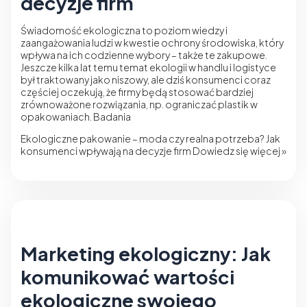
decyzje firm
Świadomość ekologiczna to poziom wiedzy i
zaangażowania ludzi w kwestie ochrony środowiska, który
wpływa na ich codzienne wybory – także te zakupowe.
Jeszcze kilka lat temu temat ekologii w handlu i logistyce
był traktowany jako niszowy, ale dziś konsumenci coraz
częściej oczekują, że firmy będą stosować bardziej
zrównoważone rozwiązania, np. ograniczać plastik w
opakowaniach. Badania
Ekologiczne pakowanie – moda czy realna potrzeba? Jak
konsumenci wpływają na decyzje firm
Dowiedz się więcej »
Marketing ekologiczny: Jak
komunikować wartości
ekologiczne swojego