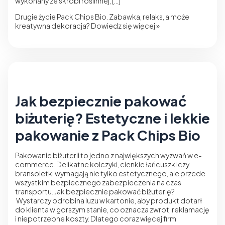
wykonany ze skrobi roślinnej, […]
Drugie życie Pack Chips Bio. Zabawka, relaks, a może
kreatywna dekoracja?
Dowiedz się więcej »
Jak bezpiecznie pakować
biżuterię? Estetyczne i lekkie
pakowanie z Pack Chips Bio
Pakowanie biżuterii to jedno z największych wyzwań w e-
commerce. Delikatne kolczyki, cienkie łańcuszki czy
bransoletki wymagają nie tylko estetycznego, ale przede
wszystkim bezpiecznego zabezpieczenia na czas
transportu. Jak bezpiecznie pakować biżuterię?
Wystarczy odrobina luzu w kartonie, aby produkt dotarł
do klienta w gorszym stanie, co oznacza zwrot, reklamację
i niepotrzebne koszty. Dlatego coraz więcej firm