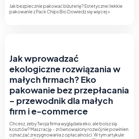
Jak bezpiecznie pakować biżuterię? Estetyczne i lekkie
pakowanie z Pack Chips Bio
Dowiedz się więcej »
Jak wprowadzać
ekologiczne rozwiązania w
małych firmach? Eko
pakowanie bez przepłacania
– przewodnik dla małych
firm i e-commerce
Chcesz, żeby Twoja firma wyglądała eko, ale boisz się
kosztów? Masz rację – zrównoważony rozwój nie powinien
oznaczać zrezygnowania z opłacalności. W tym artykule