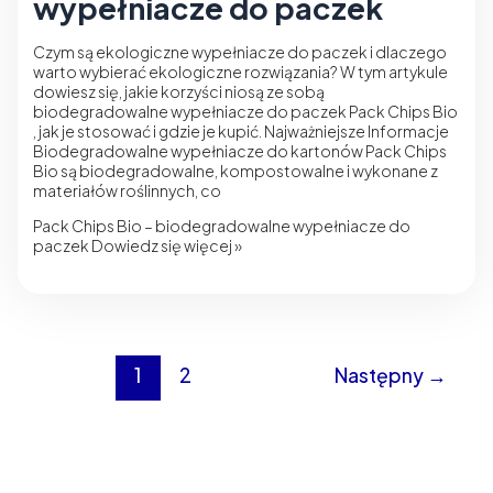
wypełniacze do paczek
Czym są ekologiczne wypełniacze do paczek i dlaczego
warto wybierać ekologiczne rozwiązania? W tym artykule
dowiesz się, jakie korzyści niosą ze sobą
biodegradowalne wypełniacze do paczek Pack Chips Bio
, jak je stosować i gdzie je kupić. Najważniejsze Informacje
Biodegradowalne wypełniacze do kartonów Pack Chips
Bio są biodegradowalne, kompostowalne i wykonane z
materiałów roślinnych, co
Pack Chips Bio – biodegradowalne wypełniacze do
paczek
Dowiedz się więcej »
1
2
Następny
→