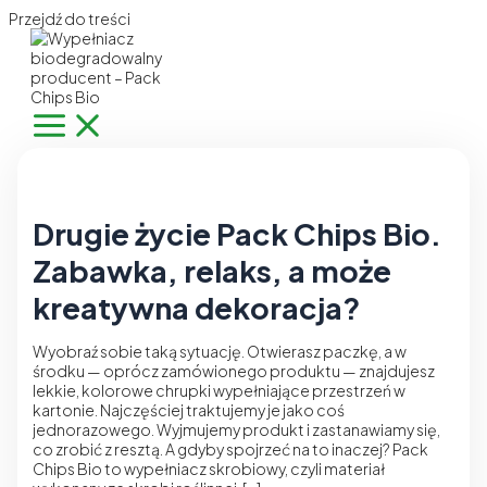
Przejdź do treści
Drugie życie Pack Chips Bio.
Zabawka, relaks, a może
kreatywna dekoracja?
Wyobraź sobie taką sytuację. Otwierasz paczkę, a w
środku — oprócz zamówionego produktu — znajdujesz
lekkie, kolorowe chrupki wypełniające przestrzeń w
kartonie. Najczęściej traktujemy je jako coś
jednorazowego. Wyjmujemy produkt i zastanawiamy się,
co zrobić z resztą. A gdyby spojrzeć na to inaczej? Pack
Chips Bio to wypełniacz skrobiowy, czyli materiał