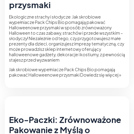
przysmaki
Ekologiczne strachy i słodycze: Jak skrobiowe
wypełniacze Pack Chips Bio pomagają pakować
Halloweenowe przysmaki w sposób zrównoważony
Halloween to czas zabawy, strachów i przede wszystkim –
słodyczy! Niezależnie od tego, czy przygotowujesz małe
prezenty dla dzieci, organizujesz imprezę tematyczną, czy
może prowadzisz sklep internetowy oferujący
halloweenowe gadżety, dekoracje i kostiumy, z pewnością
stajesz przed wyzwaniem
Jak skrobiowe wypełniacze Pack Chips Bio pomagają
pakować Halloweenowe przysmaki
Dowiedz się więcej »
Eko-Paczki: Zrównoważone
Pakowanie z Myślą o