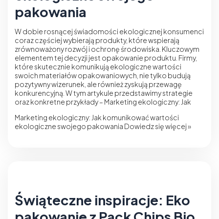
pakowania
W dobie rosnącej świadomości ekologicznej konsumenci
coraz częściej wybierają produkty, które wspierają
zrównoważony rozwój i ochronę środowiska. Kluczowym
elementem tej decyzji jest opakowanie produktu. Firmy,
które skutecznie komunikują ekologiczne wartości
swoich materiałów opakowaniowych, nie tylko budują
pozytywny wizerunek, ale również zyskują przewagę
konkurencyjną. W tym artykule przedstawimy strategie
oraz konkretne przykłady – Marketing ekologiczny: Jak
Marketing ekologiczny: Jak komunikować wartości
ekologiczne swojego pakowania
Dowiedz się więcej »
Świąteczne inspiracje: Eko
pakowanie z Pack Chips Bio